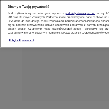
NAJNOWSZE
ZOBACZ FAK
Dbamy o Twoją prywatność
Jeśli użytkownik wyrazi na to zgodę, my, nasze
podmioty stowarzyszone
i naszych
IAB oraz
30
innych Zaufanych Partnerów może przechowywać dane osobowe na ur
uzyskiwać do nich dostęp w celu zapewnienia bardziej spersonalizowanego sposo
się to poprzez przetwarzanie danych osobowych zebranych z danych przegląd
plikach cookie. Użytkownik może udzielić/wycofać zgodę i sprzeciwić się pr
uzasadniony interes w dowolnym momencie, klikając przycisk „Ustawienia plików cook
Polityka Prywatności