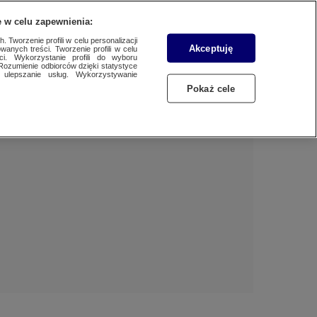
 w celu zapewnienia:
 Tworzenie profili w celu personalizacji
Akceptuję
wanych treści. Tworzenie profili w celu
Dzień dobry!
ci. Wykorzystanie profili do wyboru
Rozumienie odbiorców dzięki statystyce
Jedno konto do wszystkich usług
ulepszanie usług. Wykorzystywanie
Pokaż cele
ZALOGUJ SIĘ
Zarejestruj się