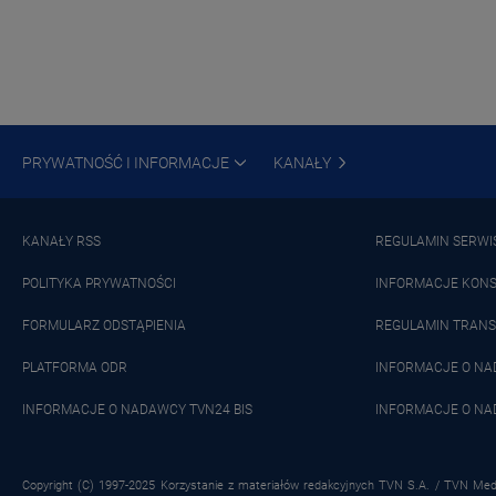
PRYWATNOŚĆ I INFORMACJE
KANAŁY
KANAŁY RSS
REGULAMIN SERWI
POLITYKA PRYWATNOŚCI
INFORMACJE KON
FORMULARZ ODSTĄPIENIA
REGULAMIN TRANS
PLATFORMA ODR
INFORMACJE O N
INFORMACJE O NADAWCY TVN24 BIS
INFORMACJE O NA
Copyright (C) 1997-2025 Korzystanie z materiałów redakcyjnych TVN S.A. / TVN Medi