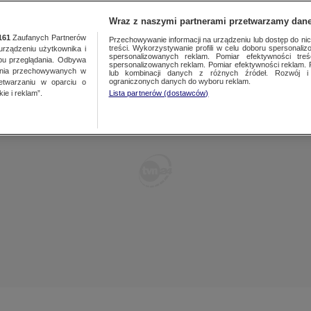
TY
FAKTY PO FAKTACH
FAKTY O ŚWIECIE
Wraz z naszymi partnerami przetwarzamy dane
161
Zaufanych Partnerów
Przechowywanie informacji na urządzeniu lub dostęp do nich.
treści. Wykorzystywanie profili w celu doboru spersonalizo
ządzeniu użytkownika i
spersonalizowanych reklam. Pomiar efektywności treś
bu przeglądania. Odbywa
spersonalizowanych reklam. Pomiar efektywności reklam. 
ania przechowywanych w
lub kombinacji danych z różnych źródeł. Rozwój i 
ograniczonych danych do wyboru reklam.
zetwarzaniu w oparciu o
ie i reklam”.
Lista partnerów (dostawców)