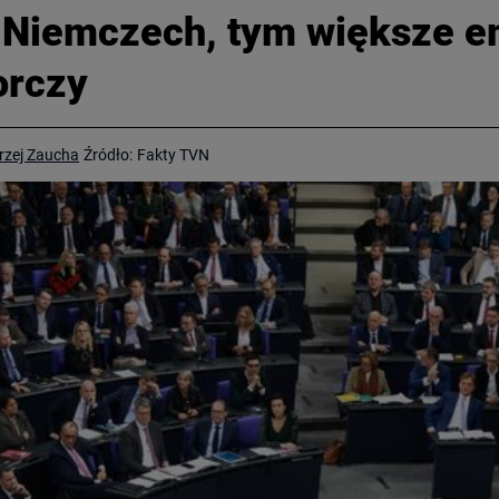
 Niemczech, tym większe e
orczy
rzej Zaucha
Źródło:
Fakty TVN