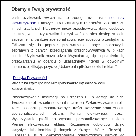
Dbamy o Twoją prywatność
Jeśli użytkownik wyrazi na to zgodę, my, nasze
podmioty
stowarzyszone
i naszych
161
Zaufanych Partnerów IAB oraz
30
NAJNOWSZE
innych Zaufanych Partnerów może przechowywać dane osobowe
na urządzeniu użytkownika i uzyskiwać do nich dostęp w celu
zapewnienia bardziej spersonalizowanego sposobu przeglądania.
Dzień dobry!
ZOBACZ FAKTY
Odbywa się to poprzez przetwarzanie danych osobowych
Jedno konto do wszystkich usług
zebranych z danych przeglądania przechowywanych w plikach
cookie. Użytkownik może udzielić/wycofać zgodę i sprzeciwić się
przetwarzaniu w oparciu o uzasadniony interes w dowolnym
FAKTY PO FAKTACH
momencie, klikając przycisk „Ustawienia plików cookie i reklam”.
ZALOGUJ SIĘ
Polityka Prywatności
FAKTY O ŚWIECIE
Wraz z naszymi partnerami przetwarzamy dane w celu
zapewnienia:
Zarejestruj się
Przechowywanie informacji na urządzeniu lub dostęp do nich.
04.10.2022 | Farma fotowoltaiczna pod Braniewem już działa. Może
wyprodukować prąd dla średniej wielkości miasta
WIĘCEJ
Tworzenie profili w celu personalizacji treści. Wykorzystywanie profili
Jan Błaszkowski | Fakty TVN
w celu doboru spersonalizowanych treści. Tworzenie profili w celu
spersonalizowanych reklam. Pomiar efektywności treści.
Wykorzystanie profili do wyboru spersonalizowanych reklam.
KANAŁY
Pomiar efektywności reklam. Rozumienie odbiorców dzięki
FAKTY
|
ZOBACZ FAKTY
statystyce lub kombinacji danych z różnych źródeł. Rozwój i
ulepszanie usług. Wykorzystywanie ograniczonych danych do