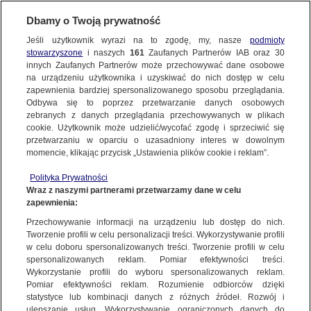
Dbamy o Twoją prywatność
Jeśli użytkownik wyrazi na to zgodę, my, nasze
podmioty
stowarzyszone
i naszych
161
Zaufanych Partnerów IAB oraz
30
NAJNOWSZE
innych Zaufanych Partnerów może przechowywać dane osobowe
na urządzeniu użytkownika i uzyskiwać do nich dostęp w celu
zapewnienia bardziej spersonalizowanego sposobu przeglądania.
Dzień dobry!
ZOBACZ FAKTY
Odbywa się to poprzez przetwarzanie danych osobowych
Jedno konto do wszystkich usług
zebranych z danych przeglądania przechowywanych w plikach
cookie. Użytkownik może udzielić/wycofać zgodę i sprzeciwić się
przetwarzaniu w oparciu o uzasadniony interes w dowolnym
FAKTY PO FAKTACH
momencie, klikając przycisk „Ustawienia plików cookie i reklam”.
ZALOGUJ SIĘ
Polityka Prywatności
FAKTY O ŚWIECIE
Wraz z naszymi partnerami przetwarzamy dane w celu
zapewnienia:
Zarejestruj się
Przechowywanie informacji na urządzeniu lub dostęp do nich.
Eksperci oszacowali, ile ton odpadów zalega na dnie oceanów. Dane są
alarmujące
WIĘCEJ
Tworzenie profili w celu personalizacji treści. Wykorzystywanie profili
Magda Łucyan/Fakty TVN
w celu doboru spersonalizowanych treści. Tworzenie profili w celu
spersonalizowanych reklam. Pomiar efektywności treści.
Wykorzystanie profili do wyboru spersonalizowanych reklam.
KANAŁY
Pomiar efektywności reklam. Rozumienie odbiorców dzięki
FAKTY
|
ZOBACZ FAKTY
statystyce lub kombinacji danych z różnych źródeł. Rozwój i
ulepszanie usług. Wykorzystywanie ograniczonych danych do