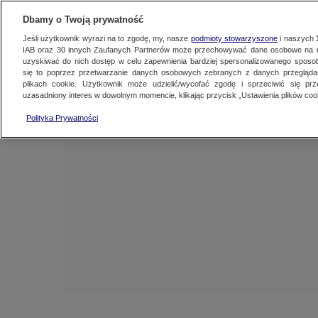
NAJNOWSZE
ZOBACZ FAK
Dbamy o Twoją prywatność
Jeśli użytkownik wyrazi na to zgodę, my, nasze
podmioty stowarzyszone
i naszych
IAB oraz
30
innych Zaufanych Partnerów może przechowywać dane osobowe na ur
uzyskiwać do nich dostęp w celu zapewnienia bardziej spersonalizowanego sposo
się to poprzez przetwarzanie danych osobowych zebranych z danych przegląd
plikach cookie. Użytkownik może udzielić/wycofać zgodę i sprzeciwić się pr
uzasadniony interes w dowolnym momencie, klikając przycisk „Ustawienia plików cook
Polityka Prywatności