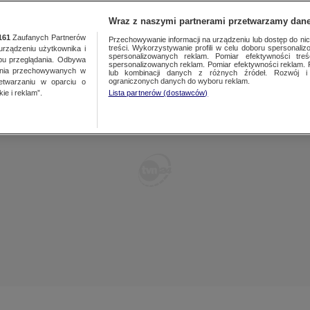
TY
FAKTY PO FAKTACH
FAKTY O ŚWIECIE
Wraz z naszymi partnerami przetwarzamy dane
161
Zaufanych Partnerów
Przechowywanie informacji na urządzeniu lub dostęp do nich.
treści. Wykorzystywanie profili w celu doboru spersonalizo
ządzeniu użytkownika i
spersonalizowanych reklam. Pomiar efektywności treś
bu przeglądania. Odbywa
spersonalizowanych reklam. Pomiar efektywności reklam. 
ania przechowywanych w
lub kombinacji danych z różnych źródeł. Rozwój i 
ograniczonych danych do wyboru reklam.
zetwarzaniu w oparciu o
ie i reklam”.
Lista partnerów (dostawców)