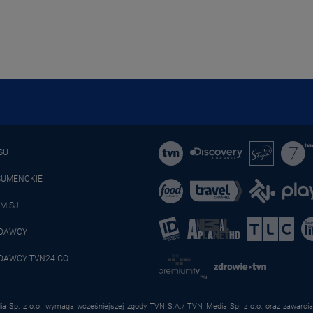
SU
SUMENCKIE
MISJI
ADAWCY
DAWCY TVN24 GO
a Sp. z o.o. wymaga wcześniejszej zgody TVN S.A./ TVN Media Sp. z o.o. oraz zawarcia 