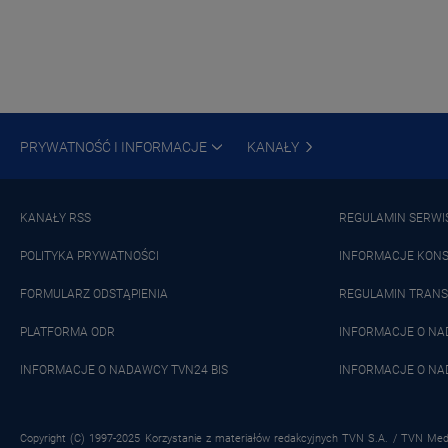
PRYWATNOŚĆ I INFORMACJE
KANAŁY
KANAŁY RSS
REGULAMIN SERWI
POLITYKA PRYWATNOŚCI
INFORMACJE KON
FORMULARZ ODSTĄPIENIA
REGULAMIN TRANS
PLATFORMA ODR
INFORMACJE O N
INFORMACJE O NADAWCY TVN24 BIS
INFORMACJE O NA
Copyright (C) 1997-2025 Korzystanie z materiałów redakcyjnych TVN S.A. / TVN Medi