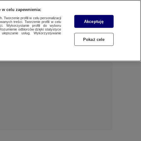
 w celu zapewnienia:
 Tworzenie profili w celu personalizacji
Akceptuję
wanych treści. Tworzenie profili w celu
Dzień dobry!
ci. Wykorzystanie profili do wyboru
Rozumienie odbiorców dzięki statystyce
Jedno konto do wszystkich usług
ulepszanie usług. Wykorzystywanie
Pokaż cele
ZALOGUJ SIĘ
Zarejestruj się