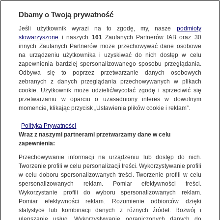
Dbamy o Twoją prywatność
Jeśli użytkownik wyrazi na to zgodę, my, nasze
podmioty
stowarzyszone
i naszych
161
Zaufanych Partnerów IAB oraz
30
NAJNOWSZE
innych Zaufanych Partnerów może przechowywać dane osobowe
na urządzeniu użytkownika i uzyskiwać do nich dostęp w celu
zapewnienia bardziej spersonalizowanego sposobu przeglądania.
Dzień dobry!
ZOBACZ FAKTY
Odbywa się to poprzez przetwarzanie danych osobowych
Jedno konto do wszystkich usług
zebranych z danych przeglądania przechowywanych w plikach
cookie. Użytkownik może udzielić/wycofać zgodę i sprzeciwić się
przetwarzaniu w oparciu o uzasadniony interes w dowolnym
FAKTY PO FAKTACH
momencie, klikając przycisk „Ustawienia plików cookie i reklam”.
ZALOGUJ SIĘ
Polityka Prywatności
FAKTY O ŚWIECIE
Wraz z naszymi partnerami przetwarzamy dane w celu
zapewnienia:
Zarejestruj się
Przechowywanie informacji na urządzeniu lub dostęp do nich.
"Diuna: Część druga" zachwyca widzów i krytyków
WIĘCEJ
Tworzenie profili w celu personalizacji treści. Wykorzystywanie profili
Monika Krajewska/Fakty TVN
w celu doboru spersonalizowanych treści. Tworzenie profili w celu
spersonalizowanych reklam. Pomiar efektywności treści.
Wykorzystanie profili do wyboru spersonalizowanych reklam.
KANAŁY
Pomiar efektywności reklam. Rozumienie odbiorców dzięki
FAKTY
|
ZOBACZ FAKTY
statystyce lub kombinacji danych z różnych źródeł. Rozwój i
ulepszanie usług. Wykorzystywanie ograniczonych danych do