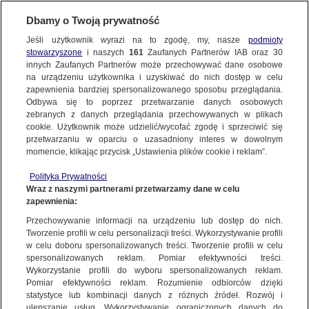
Dbamy o Twoją prywatność
Jeśli użytkownik wyrazi na to zgodę, my, nasze
podmioty
stowarzyszone
i naszych
161
Zaufanych Partnerów IAB oraz
30
NAJNOWSZE
innych Zaufanych Partnerów może przechowywać dane osobowe
na urządzeniu użytkownika i uzyskiwać do nich dostęp w celu
zapewnienia bardziej spersonalizowanego sposobu przeglądania.
Dzień dobry!
ZOBACZ FAKTY
Odbywa się to poprzez przetwarzanie danych osobowych
Jedno konto do wszystkich usług
zebranych z danych przeglądania przechowywanych w plikach
cookie. Użytkownik może udzielić/wycofać zgodę i sprzeciwić się
przetwarzaniu w oparciu o uzasadniony interes w dowolnym
FAKTY PO FAKTACH
momencie, klikając przycisk „Ustawienia plików cookie i reklam”.
ZALOGUJ SIĘ
Polityka Prywatności
FAKTY O ŚWIECIE
Wraz z naszymi partnerami przetwarzamy dane w celu
zapewnienia:
Zarejestruj się
Przechowywanie informacji na urządzeniu lub dostęp do nich.
Polski szpital przoduje w leczeniu raka trzustki. Lekarzom pomaga robot
WIĘCEJ
Tworzenie profili w celu personalizacji treści. Wykorzystywanie profili
Marek Nowicki/Fakty TVN
w celu doboru spersonalizowanych treści. Tworzenie profili w celu
spersonalizowanych reklam. Pomiar efektywności treści.
Wykorzystanie profili do wyboru spersonalizowanych reklam.
KANAŁY
Pomiar efektywności reklam. Rozumienie odbiorców dzięki
FAKTY
|
ZOBACZ FAKTY
statystyce lub kombinacji danych z różnych źródeł. Rozwój i
ulepszanie usług. Wykorzystywanie ograniczonych danych do