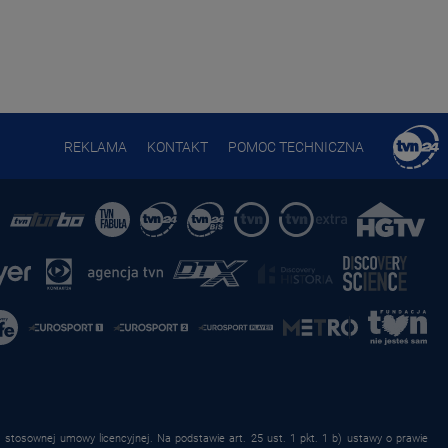
REKLAMA
KONTAKT
POMOC TECHNICZNA
stosownej umowy licencyjnej. Na podstawie art. 25 ust. 1 pkt. 1 b) ustawy o prawie