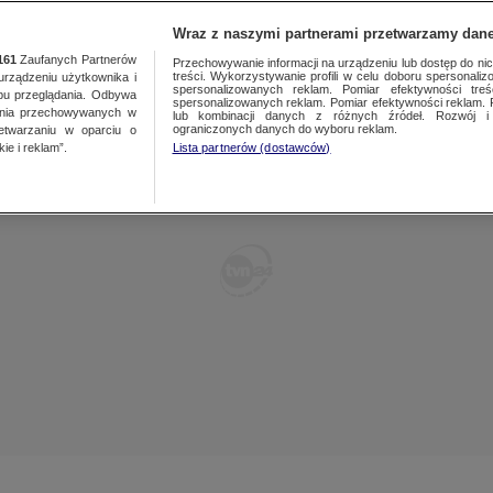
TY
FAKTY PO FAKTACH
FAKTY O ŚWIECIE
Wraz z naszymi partnerami przetwarzamy dane
161
Zaufanych Partnerów
Przechowywanie informacji na urządzeniu lub dostęp do nich.
treści. Wykorzystywanie profili w celu doboru spersonalizo
ządzeniu użytkownika i
spersonalizowanych reklam. Pomiar efektywności treś
bu przeglądania. Odbywa
spersonalizowanych reklam. Pomiar efektywności reklam. 
ania przechowywanych w
lub kombinacji danych z różnych źródeł. Rozwój i 
ograniczonych danych do wyboru reklam.
zetwarzaniu w oparciu o
ie i reklam”.
Lista partnerów (dostawców)