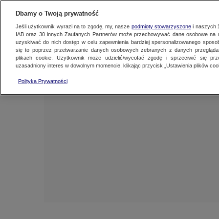
NAJNOWSZE
ZOBACZ FAK
Dbamy o Twoją prywatność
Jeśli użytkownik wyrazi na to zgodę, my, nasze
podmioty stowarzyszone
i naszych
IAB oraz
30
innych Zaufanych Partnerów może przechowywać dane osobowe na ur
uzyskiwać do nich dostęp w celu zapewnienia bardziej spersonalizowanego sposo
się to poprzez przetwarzanie danych osobowych zebranych z danych przegląd
plikach cookie. Użytkownik może udzielić/wycofać zgodę i sprzeciwić się pr
uzasadniony interes w dowolnym momencie, klikając przycisk „Ustawienia plików cook
Polityka Prywatności