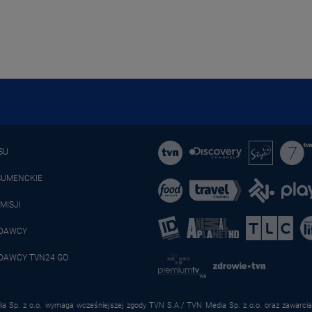
SU
SUMENCKIE
MISJI
ADAWCY
DAWCY TVN24 GO
a Sp. z o.o. wymaga wcześniejszej zgody TVN S.A./ TVN Media Sp. z o.o. oraz zawarcia 