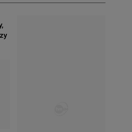
y,
rzy