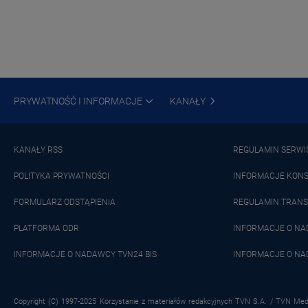
PRYWATNOŚĆ I INFORMACJE
KANAŁY
KANAŁY RSS
REGULAMIN SERWI
POLITYKA PRYWATNOŚCI
INFORMACJE KON
FORMULARZ ODSTĄPIENIA
REGULAMIN TRANS
PLATFORMA ODR
INFORMACJE O N
INFORMACJE O NADAWCY TVN24 BIS
INFORMACJE O NA
Copyright (C) 1997-2025 Korzystanie z materiałów redakcyjnych TVN S.A. / TVN Medi