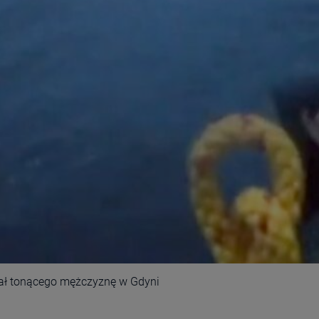
ował tonącego mężczyznę w Gdyni