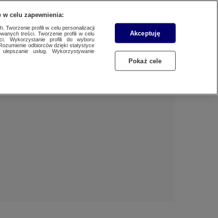
 w celu zapewnienia:
 Tworzenie profili w celu personalizacji
Akceptuję
wanych treści. Tworzenie profili w celu
Dzień dobry!
ci. Wykorzystanie profili do wyboru
Rozumienie odbiorców dzięki statystyce
Jedno konto do wszystkich usług
ulepszanie usług. Wykorzystywanie
Pokaż cele
ZALOGUJ SIĘ
Zarejestruj się