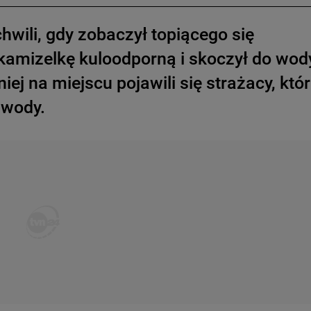
 chwili, gdy zobaczył topiącego się
kamizelkę kuloodporną i skoczył do wod
iej na miejscu pojawili się strażacy, któ
 wody.