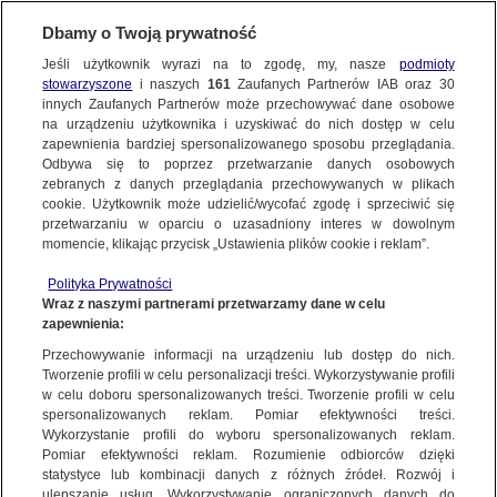
Dbamy o Twoją prywatność
Jeśli użytkownik wyrazi na to zgodę, my, nasze
podmioty
stowarzyszone
i naszych
161
Zaufanych Partnerów IAB oraz
30
NAJNOWSZE
innych Zaufanych Partnerów może przechowywać dane osobowe
na urządzeniu użytkownika i uzyskiwać do nich dostęp w celu
zapewnienia bardziej spersonalizowanego sposobu przeglądania.
Dzień dobry!
ZOBACZ FAKTY
Odbywa się to poprzez przetwarzanie danych osobowych
Jedno konto do wszystkich usług
zebranych z danych przeglądania przechowywanych w plikach
cookie. Użytkownik może udzielić/wycofać zgodę i sprzeciwić się
przetwarzaniu w oparciu o uzasadniony interes w dowolnym
FAKTY PO FAKTACH
momencie, klikając przycisk „Ustawienia plików cookie i reklam”.
ZALOGUJ SIĘ
Polityka Prywatności
FAKTY O ŚWIECIE
Wraz z naszymi partnerami przetwarzamy dane w celu
zapewnienia:
Zarejestruj się
Przechowywanie informacji na urządzeniu lub dostęp do nich.
Adam Bodnar przedstawił plan usprawnienia działania sądów
WIĘCEJ
Tworzenie profili w celu personalizacji treści. Wykorzystywanie profili
Michał Tracz/Fakty TVN
w celu doboru spersonalizowanych treści. Tworzenie profili w celu
spersonalizowanych reklam. Pomiar efektywności treści.
Wykorzystanie profili do wyboru spersonalizowanych reklam.
KANAŁY
Pomiar efektywności reklam. Rozumienie odbiorców dzięki
FAKTY
|
ZOBACZ FAKTY
statystyce lub kombinacji danych z różnych źródeł. Rozwój i
ulepszanie usług. Wykorzystywanie ograniczonych danych do