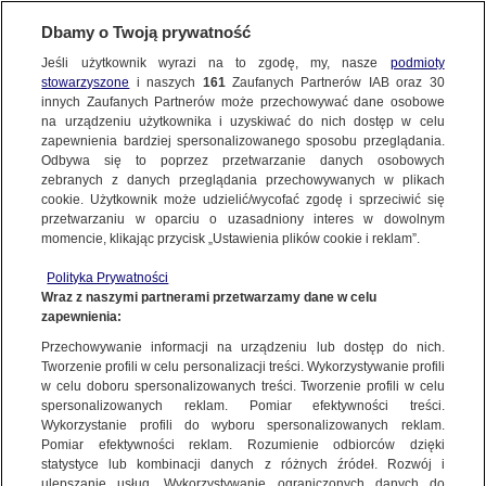
Dbamy o Twoją prywatność
Jeśli użytkownik wyrazi na to zgodę, my, nasze
podmioty
stowarzyszone
i naszych
161
Zaufanych Partnerów IAB oraz
30
NAJNOWSZE
innych Zaufanych Partnerów może przechowywać dane osobowe
na urządzeniu użytkownika i uzyskiwać do nich dostęp w celu
zapewnienia bardziej spersonalizowanego sposobu przeglądania.
Dzień dobry!
ZOBACZ FAKTY
Odbywa się to poprzez przetwarzanie danych osobowych
Jedno konto do wszystkich usług
zebranych z danych przeglądania przechowywanych w plikach
cookie. Użytkownik może udzielić/wycofać zgodę i sprzeciwić się
przetwarzaniu w oparciu o uzasadniony interes w dowolnym
FAKTY PO FAKTACH
momencie, klikając przycisk „Ustawienia plików cookie i reklam”.
ZALOGUJ SIĘ
Polityka Prywatności
FAKTY O ŚWIECIE
Wraz z naszymi partnerami przetwarzamy dane w celu
zapewnienia:
Zarejestruj się
DOMINIKANA
Przechowywanie informacji na urządzeniu lub dostęp do nich.
WIĘCEJ
Tworzenie profili w celu personalizacji treści. Wykorzystywanie profili
w celu doboru spersonalizowanych treści. Tworzenie profili w celu
spersonalizowanych reklam. Pomiar efektywności treści.
Wykorzystanie profili do wyboru spersonalizowanych reklam.
KANAŁY
Pomiar efektywności reklam. Rozumienie odbiorców dzięki
statystyce lub kombinacji danych z różnych źródeł. Rozwój i
ulepszanie usług. Wykorzystywanie ograniczonych danych do