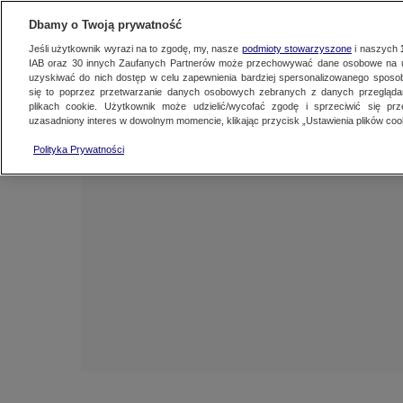
NAJNOWSZE
ZOBACZ FAK
Dbamy o Twoją prywatność
Jeśli użytkownik wyrazi na to zgodę, my, nasze
podmioty stowarzyszone
i naszych
IAB oraz
30
innych Zaufanych Partnerów może przechowywać dane osobowe na ur
uzyskiwać do nich dostęp w celu zapewnienia bardziej spersonalizowanego sposo
się to poprzez przetwarzanie danych osobowych zebranych z danych przegląd
plikach cookie. Użytkownik może udzielić/wycofać zgodę i sprzeciwić się pr
uzasadniony interes w dowolnym momencie, klikając przycisk „Ustawienia plików cook
Polityka Prywatności