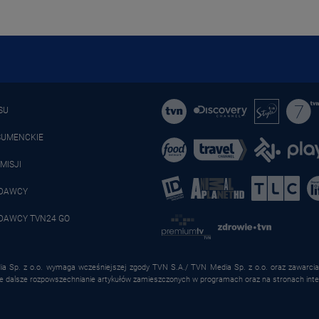
SU
SUMENCKIE
MISJI
ADAWCY
DAWCY TVN24 GO
a Sp. z o.o. wymaga wcześniejszej zgody TVN S.A./ TVN Media Sp. z o.o. oraz zawarcia 
że dalsze rozpowszechnianie artykułów zamieszczonych w programach oraz na stronach inte