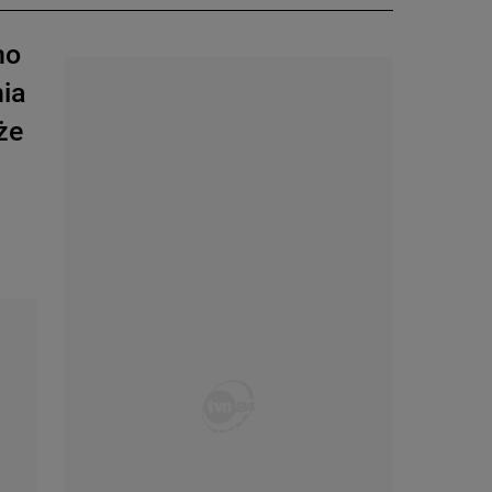
no
ia
że