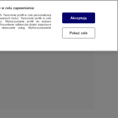
 w celu zapewnienia:
 Tworzenie profili w celu personalizacji
Akceptuję
wanych treści. Tworzenie profili w celu
Dzień dobry!
ci. Wykorzystanie profili do wyboru
Rozumienie odbiorców dzięki statystyce
Jedno konto do wszystkich usług
ulepszanie usług. Wykorzystywanie
Pokaż cele
ZALOGUJ SIĘ
Zarejestruj się