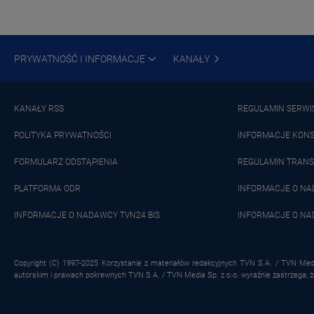
PRYWATNOŚĆ I INFORMACJE
KANAŁY
KANAŁY RSS
REGULAMIN SERWI
POLITYKA PRYWATNOŚCI
INFORMACJE KON
FORMULARZ ODSTĄPIENIA
REGULAMIN TRANS
PLATFORMA ODR
INFORMACJE O N
INFORMACJE O NADAWCY TVN24 BIS
INFORMACJE O NA
Copyright (C) 1997-2025 Korzystanie z materiałów redakcyjnych TVN S.A. / TVN Medi
autorskim i prawach pokrewnych TVN S.A. / TVN Media Sp. z o.o. wyraźnie zastrzega, 