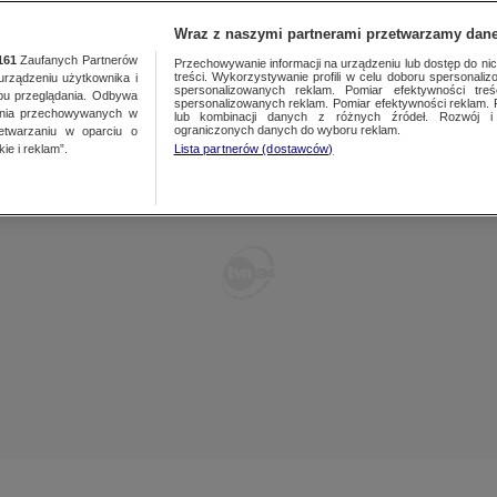
TY
FAKTY PO FAKTACH
FAKTY O ŚWIECIE
Wraz z naszymi partnerami przetwarzamy dane
161
Zaufanych Partnerów
Przechowywanie informacji na urządzeniu lub dostęp do nich.
treści. Wykorzystywanie profili w celu doboru spersonalizo
ządzeniu użytkownika i
spersonalizowanych reklam. Pomiar efektywności treś
bu przeglądania. Odbywa
spersonalizowanych reklam. Pomiar efektywności reklam. 
ania przechowywanych w
lub kombinacji danych z różnych źródeł. Rozwój i 
ograniczonych danych do wyboru reklam.
zetwarzaniu w oparciu o
ie i reklam”.
Lista partnerów (dostawców)