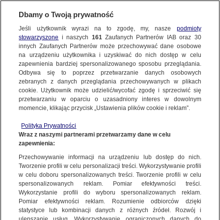
Dbamy o Twoją prywatność
Jeśli użytkownik wyrazi na to zgodę, my, nasze
podmioty
stowarzyszone
i naszych
161
Zaufanych Partnerów IAB oraz
30
NAJNOWSZE
innych Zaufanych Partnerów może przechowywać dane osobowe
na urządzeniu użytkownika i uzyskiwać do nich dostęp w celu
zapewnienia bardziej spersonalizowanego sposobu przeglądania.
Dzień dobry!
ZOBACZ FAKTY
Odbywa się to poprzez przetwarzanie danych osobowych
Jedno konto do wszystkich usług
zebranych z danych przeglądania przechowywanych w plikach
cookie. Użytkownik może udzielić/wycofać zgodę i sprzeciwić się
przetwarzaniu w oparciu o uzasadniony interes w dowolnym
FAKTY PO FAKTACH
momencie, klikając przycisk „Ustawienia plików cookie i reklam”.
ZALOGUJ SIĘ
Polityka Prywatności
FAKTY O ŚWIECIE
Wraz z naszymi partnerami przetwarzamy dane w celu
zapewnienia:
Zarejestruj się
Przechowywanie informacji na urządzeniu lub dostęp do nich.
Nowy pomysł PiS na wybory prezydenckie. Sejm zajmuje się projektem
WIĘCEJ
Tworzenie profili w celu personalizacji treści. Wykorzystywanie profili
Ewa Koziak | Fakty po południu
w celu doboru spersonalizowanych treści. Tworzenie profili w celu
spersonalizowanych reklam. Pomiar efektywności treści.
Wykorzystanie profili do wyboru spersonalizowanych reklam.
KANAŁY
Pomiar efektywności reklam. Rozumienie odbiorców dzięki
FAKTY
|
FAKTY PO POŁUDNIU
statystyce lub kombinacji danych z różnych źródeł. Rozwój i
ulepszanie usług. Wykorzystywanie ograniczonych danych do