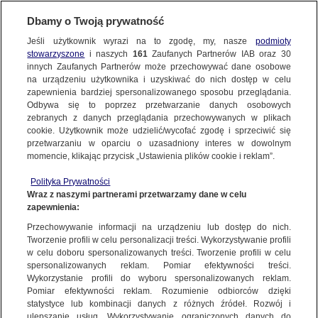
Dbamy o Twoją prywatność
Jeśli użytkownik wyrazi na to zgodę, my, nasze
podmioty
stowarzyszone
i naszych
161
Zaufanych Partnerów IAB oraz
30
NAJNOWSZE
innych Zaufanych Partnerów może przechowywać dane osobowe
na urządzeniu użytkownika i uzyskiwać do nich dostęp w celu
zapewnienia bardziej spersonalizowanego sposobu przeglądania.
Dzień dobry!
ZOBACZ FAKTY
Odbywa się to poprzez przetwarzanie danych osobowych
Jedno konto do wszystkich usług
zebranych z danych przeglądania przechowywanych w plikach
cookie. Użytkownik może udzielić/wycofać zgodę i sprzeciwić się
przetwarzaniu w oparciu o uzasadniony interes w dowolnym
FAKTY PO FAKTACH
momencie, klikając przycisk „Ustawienia plików cookie i reklam”.
ZALOGUJ SIĘ
Polityka Prywatności
FAKTY O ŚWIECIE
Wraz z naszymi partnerami przetwarzamy dane w celu
zapewnienia:
Zarejestruj się
Przechowywanie informacji na urządzeniu lub dostęp do nich.
W Wiśle po raz 18. odbył się "Bieg po nowe życie"
WIĘCEJ
Tworzenie profili w celu personalizacji treści. Wykorzystywanie profili
Stefania Kulik | Fakty po południu
w celu doboru spersonalizowanych treści. Tworzenie profili w celu
spersonalizowanych reklam. Pomiar efektywności treści.
Wykorzystanie profili do wyboru spersonalizowanych reklam.
KANAŁY
Pomiar efektywności reklam. Rozumienie odbiorców dzięki
FAKTY
|
FAKTY PO POŁUDNIU
statystyce lub kombinacji danych z różnych źródeł. Rozwój i
ulepszanie usług. Wykorzystywanie ograniczonych danych do