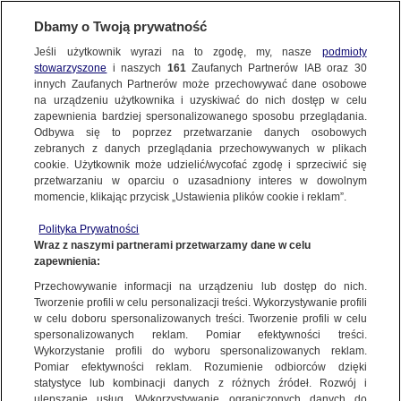
Dbamy o Twoją prywatność
Jeśli użytkownik wyrazi na to zgodę, my, nasze
podmioty
stowarzyszone
i naszych
161
Zaufanych Partnerów IAB oraz
30
NAJNOWSZE
innych Zaufanych Partnerów może przechowywać dane osobowe
na urządzeniu użytkownika i uzyskiwać do nich dostęp w celu
zapewnienia bardziej spersonalizowanego sposobu przeglądania.
Dzień dobry!
ZOBACZ FAKTY
Odbywa się to poprzez przetwarzanie danych osobowych
Jedno konto do wszystkich usług
zebranych z danych przeglądania przechowywanych w plikach
cookie. Użytkownik może udzielić/wycofać zgodę i sprzeciwić się
przetwarzaniu w oparciu o uzasadniony interes w dowolnym
FAKTY PO FAKTACH
momencie, klikając przycisk „Ustawienia plików cookie i reklam”.
ZALOGUJ SIĘ
Polityka Prywatności
FAKTY O ŚWIECIE
Wraz z naszymi partnerami przetwarzamy dane w celu
zapewnienia:
Zarejestruj się
Przechowywanie informacji na urządzeniu lub dostęp do nich.
Alan kocha piłkę, grozi mu amputacja. Jest szansa na leczenie, brakuje
pieniędzy
WIĘCEJ
Tworzenie profili w celu personalizacji treści. Wykorzystywanie profili
Katarzyna Sosulska | Fakty po południu
w celu doboru spersonalizowanych treści. Tworzenie profili w celu
spersonalizowanych reklam. Pomiar efektywności treści.
Wykorzystanie profili do wyboru spersonalizowanych reklam.
KANAŁY
Pomiar efektywności reklam. Rozumienie odbiorców dzięki
FAKTY
|
FAKTY PO POŁUDNIU
statystyce lub kombinacji danych z różnych źródeł. Rozwój i
ulepszanie usług. Wykorzystywanie ograniczonych danych do