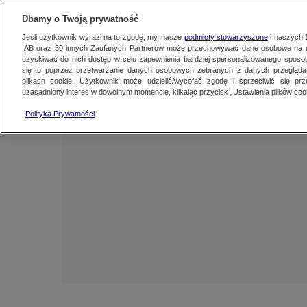
NAJNOWSZE
ZOBACZ FAK
Dbamy o Twoją prywatność
Jeśli użytkownik wyrazi na to zgodę, my, nasze
podmioty stowarzyszone
i naszych
IAB oraz
30
innych Zaufanych Partnerów może przechowywać dane osobowe na ur
uzyskiwać do nich dostęp w celu zapewnienia bardziej spersonalizowanego sposo
się to poprzez przetwarzanie danych osobowych zebranych z danych przegląd
plikach cookie. Użytkownik może udzielić/wycofać zgodę i sprzeciwić się pr
uzasadniony interes w dowolnym momencie, klikając przycisk „Ustawienia plików cook
Polityka Prywatności