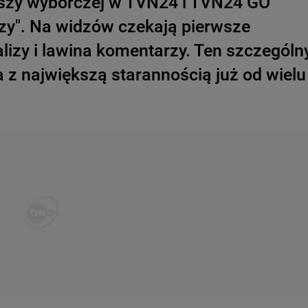
szy wyborczej w TVN24 i TVN24 GO
zy". Na widzów czekają pierwsze
lizy i lawina komentarzy. Ten szczególn
z największą starannością już od wielu