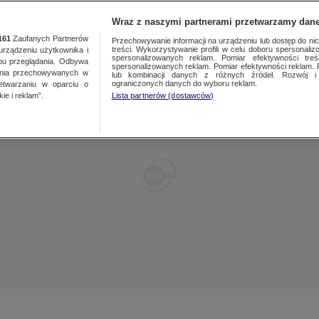
TY
FAKTY PO FAKTACH
FAKTY O ŚWIECIE
Wraz z naszymi partnerami przetwarzamy dane
161
Zaufanych Partnerów
Przechowywanie informacji na urządzeniu lub dostęp do nich.
treści. Wykorzystywanie profili w celu doboru spersonalizo
ządzeniu użytkownika i
spersonalizowanych reklam. Pomiar efektywności treś
bu przeglądania. Odbywa
spersonalizowanych reklam. Pomiar efektywności reklam. 
ania przechowywanych w
lub kombinacji danych z różnych źródeł. Rozwój i 
ograniczonych danych do wyboru reklam.
zetwarzaniu w oparciu o
ie i reklam”.
Lista partnerów (dostawców)