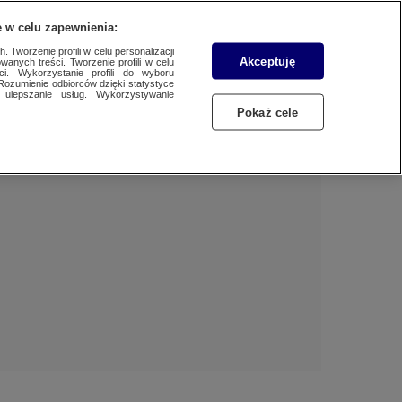
 w celu zapewnienia:
 Tworzenie profili w celu personalizacji
Akceptuję
wanych treści. Tworzenie profili w celu
Dzień dobry!
ci. Wykorzystanie profili do wyboru
Rozumienie odbiorców dzięki statystyce
Jedno konto do wszystkich usług
ulepszanie usług. Wykorzystywanie
Pokaż cele
ZALOGUJ SIĘ
Zarejestruj się