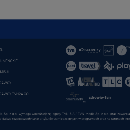
SU
SUMENCKIE
MISJI
ADAWCY
DAWCY TVN24 GO
a Sp. z o.o. wymaga wcześniejszej zgody TVN S.A./ TVN Media Sp. z o.o. oraz zawarcia 
że dalsze rozpowszechnianie artykułów zamieszczonych w programach oraz na stronach inte