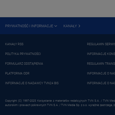
PRYWATNOŚĆ I INFORMACJE
KANAŁY
KANAŁY RSS
REGULAMIN SERWI
POLITYKA PRYWATNOŚCI
INFORMACJE KON
FORMULARZ ODSTĄPIENIA
REGULAMIN TRANS
PLATFORMA ODR
INFORMACJE O N
INFORMACJE O NADAWCY TVN24 BIS
INFORMACJE O NA
Copyright (C) 1997-2025 Korzystanie z materiałów redakcyjnych TVN S.A. / TVN Medi
autorskim i prawach pokrewnych TVN S.A. / TVN Media Sp. z o.o. wyraźnie zastrzega, 