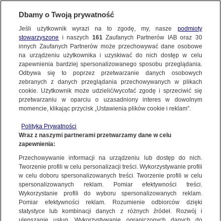
Dbamy o Twoją prywatność
Jeśli użytkownik wyrazi na to zgodę, my, nasze
podmioty
stowarzyszone
i naszych
161
Zaufanych Partnerów IAB oraz
30
NAJNOWSZE
innych Zaufanych Partnerów może przechowywać dane osobowe
na urządzeniu użytkownika i uzyskiwać do nich dostęp w celu
zapewnienia bardziej spersonalizowanego sposobu przeglądania.
Dzień dobry!
ZOBACZ FAKTY
Odbywa się to poprzez przetwarzanie danych osobowych
Jedno konto do wszystkich usług
zebranych z danych przeglądania przechowywanych w plikach
cookie. Użytkownik może udzielić/wycofać zgodę i sprzeciwić się
przetwarzaniu w oparciu o uzasadniony interes w dowolnym
FAKTY PO FAKTACH
momencie, klikając przycisk „Ustawienia plików cookie i reklam”.
ZALOGUJ SIĘ
Polityka Prywatności
FAKTY O ŚWIECIE
Wraz z naszymi partnerami przetwarzamy dane w celu
zapewnienia:
Zarejestruj się
Przechowywanie informacji na urządzeniu lub dostęp do nich.
Rynek nieruchomości rozgrzany do czerwoności. Co nas czeka w 2024
roku?
WIĘCEJ
Tworzenie profili w celu personalizacji treści. Wykorzystywanie profili
Stefania Kulik/Fakty po Południu TVN24
w celu doboru spersonalizowanych treści. Tworzenie profili w celu
spersonalizowanych reklam. Pomiar efektywności treści.
Wykorzystanie profili do wyboru spersonalizowanych reklam.
KANAŁY
Pomiar efektywności reklam. Rozumienie odbiorców dzięki
FAKTY
|
FAKTY PO POŁUDNIU
statystyce lub kombinacji danych z różnych źródeł. Rozwój i
ulepszanie usług. Wykorzystywanie ograniczonych danych do