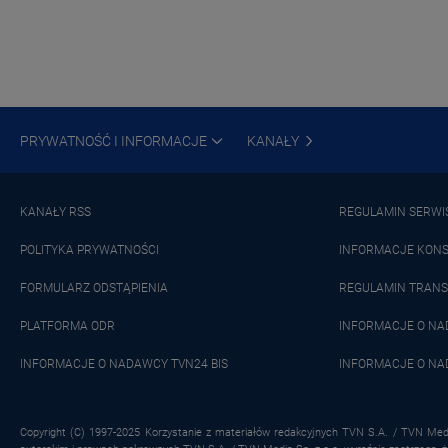
PRYWATNOŚĆ I INFORMACJE
KANAŁY
KANAŁY RSS
REGULAMIN SERWI
POLITYKA PRYWATNOŚCI
INFORMACJE KON
FORMULARZ ODSTĄPIENIA
REGULAMIN TRANS
PLATFORMA ODR
INFORMACJE O N
INFORMACJE O NADAWCY TVN24 BIS
INFORMACJE O NA
Copyright (C) 1997-2025 Korzystanie z materiałów redakcyjnych TVN S.A. / TVN Medi