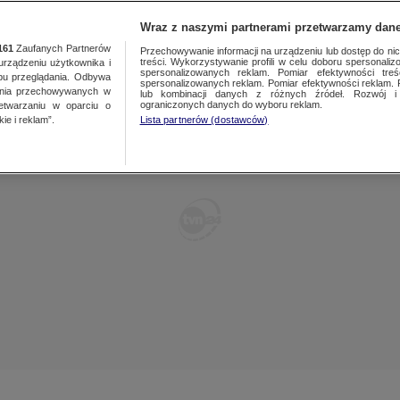
TY
FAKTY PO FAKTACH
FAKTY O ŚWIECIE
Wraz z naszymi partnerami przetwarzamy dane
161
Zaufanych Partnerów
Przechowywanie informacji na urządzeniu lub dostęp do nich.
treści. Wykorzystywanie profili w celu doboru spersonalizo
ządzeniu użytkownika i
spersonalizowanych reklam. Pomiar efektywności treś
bu przeglądania. Odbywa
spersonalizowanych reklam. Pomiar efektywności reklam. 
ania przechowywanych w
lub kombinacji danych z różnych źródeł. Rozwój i 
ograniczonych danych do wyboru reklam.
zetwarzaniu w oparciu o
ie i reklam”.
Lista partnerów (dostawców)