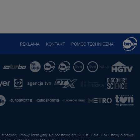
REKLAMA
KONTAKT
POMOC TECHNICZNA
stosownej umowy licencyjnej. Na podstawie art. 25 ust. 1 pkt. 1 b) ustawy o prawie