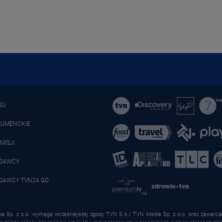
SU
SUMENCKIE
MISJI
ADAWCY
DAWCY TVN24 GO
a Sp. z o.o. wymaga wcześniejszej zgody TVN S.A./ TVN Media Sp. z o.o. oraz zawarcia 