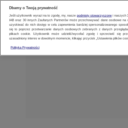
NAJNOWSZE
ZOBACZ FAK
Dbamy o Twoją prywatność
Jeśli użytkownik wyrazi na to zgodę, my, nasze
podmioty stowarzyszone
i naszych
IAB oraz
30
innych Zaufanych Partnerów może przechowywać dane osobowe na ur
uzyskiwać do nich dostęp w celu zapewnienia bardziej spersonalizowanego sposo
się to poprzez przetwarzanie danych osobowych zebranych z danych przegląd
plikach cookie. Użytkownik może udzielić/wycofać zgodę i sprzeciwić się pr
uzasadniony interes w dowolnym momencie, klikając przycisk „Ustawienia plików cook
Polityka Prywatności