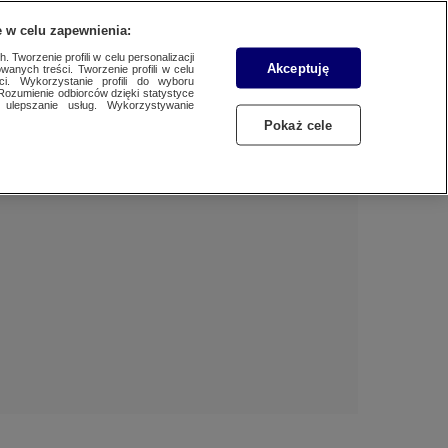
 w celu zapewnienia:
 Tworzenie profili w celu personalizacji
Akceptuję
wanych treści. Tworzenie profili w celu
Dzień dobry!
ci. Wykorzystanie profili do wyboru
Rozumienie odbiorców dzięki statystyce
Jedno konto do wszystkich usług
ulepszanie usług. Wykorzystywanie
Pokaż cele
ZALOGUJ SIĘ
Zarejestruj się