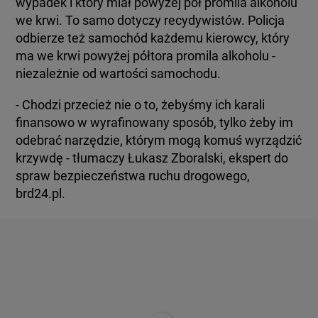
wypadek i który miał powyżej pół promila alkoholu
we krwi. To samo dotyczy recydywistów. Policja
odbierze też samochód każdemu kierowcy, który
ma we krwi powyżej półtora promila alkoholu -
niezależnie od wartości samochodu.
- Chodzi przecież nie o to, żebyśmy ich karali
finansowo w wyrafinowany sposób, tylko żeby im
odebrać narzędzie, którym mogą komuś wyrządzić
krzywdę - tłumaczy Łukasz Zboralski, ekspert do
spraw bezpieczeństwa ruchu drogowego,
brd24.pl.