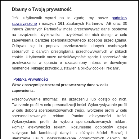
Dbamy o Twoją prywatność
Jeśli użytkownik wyrazi na to zgodę, my, nasze
podmioty
stowarzyszone
i naszych
161
Zaufanych Partnerów IAB oraz
30
NAJNOWSZE
innych Zaufanych Partnerów może przechowywać dane osobowe
na urządzeniu użytkownika i uzyskiwać do nich dostęp w celu
zapewnienia bardziej spersonalizowanego sposobu przeglądania.
Dzień dobry!
ZOBACZ FAKTY
Odbywa się to poprzez przetwarzanie danych osobowych
Jedno konto do wszystkich usług
zebranych z danych przeglądania przechowywanych w plikach
cookie. Użytkownik może udzielić/wycofać zgodę i sprzeciwić się
przetwarzaniu w oparciu o uzasadniony interes w dowolnym
FAKTY PO FAKTACH
momencie, klikając przycisk „Ustawienia plików cookie i reklam”.
ZALOGUJ SIĘ
Polityka Prywatności
FAKTY O ŚWIECIE
Wraz z naszymi partnerami przetwarzamy dane w celu
zapewnienia:
Zarejestruj się
Przechowywanie informacji na urządzeniu lub dostęp do nich.
"Polityk nie powinien dyktować sądowi". Pijani kierowcy mają tracić
samochody, eksperci podzieleni
WIĘCEJ
Tworzenie profili w celu personalizacji treści. Wykorzystywanie profili
Martyna Olkowicz | Fakty po południu TVN24
w celu doboru spersonalizowanych treści. Tworzenie profili w celu
spersonalizowanych reklam. Pomiar efektywności treści.
Wykorzystanie profili do wyboru spersonalizowanych reklam.
KANAŁY
Pomiar efektywności reklam. Rozumienie odbiorców dzięki
FAKTY
|
FAKTY PO POŁUDNIU
statystyce lub kombinacji danych z różnych źródeł. Rozwój i
ulepszanie usług. Wykorzystywanie ograniczonych danych do