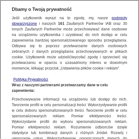
Dbamy o Twoją prywatność
Jeśli użytkownik wyrazi na to zgodę, my, nasze
podmioty
stowarzyszone
i naszych
161
Zaufanych Partnerów IAB oraz
30
NAJNOWSZE
innych Zaufanych Partnerów może przechowywać dane osobowe
na urządzeniu użytkownika i uzyskiwać do nich dostęp w celu
zapewnienia bardziej spersonalizowanego sposobu przeglądania.
Dzień dobry!
ZOBACZ FAKTY
Odbywa się to poprzez przetwarzanie danych osobowych
Jedno konto do wszystkich usług
zebranych z danych przeglądania przechowywanych w plikach
cookie. Użytkownik może udzielić/wycofać zgodę i sprzeciwić się
przetwarzaniu w oparciu o uzasadniony interes w dowolnym
FAKTY PO FAKTACH
momencie, klikając przycisk „Ustawienia plików cookie i reklam”.
ZALOGUJ SIĘ
Polityka Prywatności
FAKTY O ŚWIECIE
Wraz z naszymi partnerami przetwarzamy dane w celu
zapewnienia:
Zarejestruj się
Przechowywanie informacji na urządzeniu lub dostęp do nich.
Mali pacjenci czekają. Dyrektor musiał podjąć dramatyczną decyzję
WIĘCEJ
Tworzenie profili w celu personalizacji treści. Wykorzystywanie profili
Małgorzata Marczok | Fakty po południu
w celu doboru spersonalizowanych treści. Tworzenie profili w celu
spersonalizowanych reklam. Pomiar efektywności treści.
Wykorzystanie profili do wyboru spersonalizowanych reklam.
KANAŁY
Pomiar efektywności reklam. Rozumienie odbiorców dzięki
FAKTY
|
FAKTY PO POŁUDNIU
statystyce lub kombinacji danych z różnych źródeł. Rozwój i
ulepszanie usług. Wykorzystywanie ograniczonych danych do