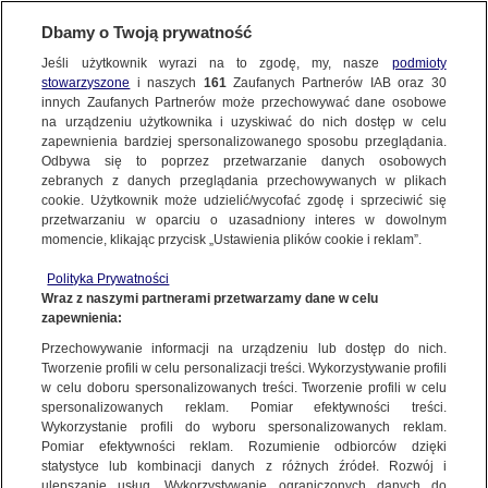
Dbamy o Twoją prywatność
Jeśli użytkownik wyrazi na to zgodę, my, nasze
podmioty
stowarzyszone
i naszych
161
Zaufanych Partnerów IAB oraz
30
NAJNOWSZE
innych Zaufanych Partnerów może przechowywać dane osobowe
na urządzeniu użytkownika i uzyskiwać do nich dostęp w celu
zapewnienia bardziej spersonalizowanego sposobu przeglądania.
Dzień dobry!
ZOBACZ FAKTY
Odbywa się to poprzez przetwarzanie danych osobowych
Jedno konto do wszystkich usług
zebranych z danych przeglądania przechowywanych w plikach
cookie. Użytkownik może udzielić/wycofać zgodę i sprzeciwić się
przetwarzaniu w oparciu o uzasadniony interes w dowolnym
FAKTY PO FAKTACH
momencie, klikając przycisk „Ustawienia plików cookie i reklam”.
ZALOGUJ SIĘ
Polityka Prywatności
FAKTY O ŚWIECIE
Wraz z naszymi partnerami przetwarzamy dane w celu
zapewnienia:
Zarejestruj się
Przechowywanie informacji na urządzeniu lub dostęp do nich.
Przystanek jest, autobusów brak. Mieszkańcy walczą o przywrócenie
połączenia
WIĘCEJ
Tworzenie profili w celu personalizacji treści. Wykorzystywanie profili
Paweł Laskosz | Fakty po południu
w celu doboru spersonalizowanych treści. Tworzenie profili w celu
spersonalizowanych reklam. Pomiar efektywności treści.
Wykorzystanie profili do wyboru spersonalizowanych reklam.
KANAŁY
Pomiar efektywności reklam. Rozumienie odbiorców dzięki
FAKTY
|
FAKTY PO POŁUDNIU
statystyce lub kombinacji danych z różnych źródeł. Rozwój i
ulepszanie usług. Wykorzystywanie ograniczonych danych do