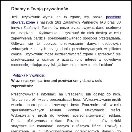
Dbamy o Twoją prywatność
Jeśli użytkownik wyrazi na to zgodę, my, nasze
podmioty
stowarzyszone
i naszych
161
Zaufanych Partnerów IAB oraz
30
NAJNOWSZE
innych Zaufanych Partnerów może przechowywać dane osobowe
na urządzeniu użytkownika i uzyskiwać do nich dostęp w celu
zapewnienia bardziej spersonalizowanego sposobu przeglądania.
Dzień dobry!
ZOBACZ FAKTY
Odbywa się to poprzez przetwarzanie danych osobowych
Jedno konto do wszystkich usług
zebranych z danych przeglądania przechowywanych w plikach
cookie. Użytkownik może udzielić/wycofać zgodę i sprzeciwić się
przetwarzaniu w oparciu o uzasadniony interes w dowolnym
FAKTY PO FAKTACH
momencie, klikając przycisk „Ustawienia plików cookie i reklam”.
ZALOGUJ SIĘ
Polityka Prywatności
FAKTY O ŚWIECIE
Wraz z naszymi partnerami przetwarzamy dane w celu
zapewnienia:
Zarejestruj się
Przechowywanie informacji na urządzeniu lub dostęp do nich.
Kraków: 200 par ma szansę skorzystać z programu in vitro
WIĘCEJ
Tworzenie profili w celu personalizacji treści. Wykorzystywanie profili
Mateusz Półchłopek | Fakty po południu TVN24
w celu doboru spersonalizowanych treści. Tworzenie profili w celu
spersonalizowanych reklam. Pomiar efektywności treści.
Wykorzystanie profili do wyboru spersonalizowanych reklam.
KANAŁY
Pomiar efektywności reklam. Rozumienie odbiorców dzięki
FAKTY
|
FAKTY PO POŁUDNIU
statystyce lub kombinacji danych z różnych źródeł. Rozwój i
ulepszanie usług. Wykorzystywanie ograniczonych danych do