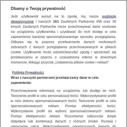
Dbamy o Twoją prywatność
Jeśli użytkownik wyrazi na to zgodę, my, nasze
podmioty
stowarzyszone
i naszych
161
Zaufanych Partnerów IAB oraz
30
NAJNOWSZE
innych Zaufanych Partnerów może przechowywać dane osobowe
na urządzeniu użytkownika i uzyskiwać do nich dostęp w celu
zapewnienia bardziej spersonalizowanego sposobu przeglądania.
Dzień dobry!
ZOBACZ FAKTY
Odbywa się to poprzez przetwarzanie danych osobowych
Jedno konto do wszystkich usług
zebranych z danych przeglądania przechowywanych w plikach
cookie. Użytkownik może udzielić/wycofać zgodę i sprzeciwić się
przetwarzaniu w oparciu o uzasadniony interes w dowolnym
FAKTY PO FAKTACH
momencie, klikając przycisk „Ustawienia plików cookie i reklam”.
ZALOGUJ SIĘ
Polityka Prywatności
FAKTY O ŚWIECIE
Wraz z naszymi partnerami przetwarzamy dane w celu
zapewnienia:
Zarejestruj się
Przechowywanie informacji na urządzeniu lub dostęp do nich.
W ciągu doby wykonano w Polsce ponad 5 tysięcy testów. "Priorytetem są
pracownicy medyczni"
WIĘCEJ
Tworzenie profili w celu personalizacji treści. Wykorzystywanie profili
Martyna Olkowicz | Fakty po południu
w celu doboru spersonalizowanych treści. Tworzenie profili w celu
spersonalizowanych reklam. Pomiar efektywności treści.
Wykorzystanie profili do wyboru spersonalizowanych reklam.
KANAŁY
Pomiar efektywności reklam. Rozumienie odbiorców dzięki
FAKTY
|
FAKTY PO POŁUDNIU
statystyce lub kombinacji danych z różnych źródeł. Rozwój i
ulepszanie usług. Wykorzystywanie ograniczonych danych do