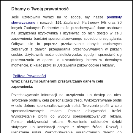
Dbamy o Twoją prywatność
Jeśli użytkownik wyrazi na to zgodę, my, nasze
podmioty
stowarzyszone
i naszych
161
Zaufanych Partnerów IAB oraz
30
NAJNOWSZE
innych Zaufanych Partnerów może przechowywać dane osobowe
na urządzeniu użytkownika i uzyskiwać do nich dostęp w celu
zapewnienia bardziej spersonalizowanego sposobu przeglądania.
Dzień dobry!
ZOBACZ FAKTY
Odbywa się to poprzez przetwarzanie danych osobowych
Jedno konto do wszystkich usług
zebranych z danych przeglądania przechowywanych w plikach
cookie. Użytkownik może udzielić/wycofać zgodę i sprzeciwić się
przetwarzaniu w oparciu o uzasadniony interes w dowolnym
FAKTY PO FAKTACH
momencie, klikając przycisk „Ustawienia plików cookie i reklam”.
ZALOGUJ SIĘ
Polityka Prywatności
FAKTY O ŚWIECIE
Wraz z naszymi partnerami przetwarzamy dane w celu
zapewnienia:
Zarejestruj się
Przechowywanie informacji na urządzeniu lub dostęp do nich.
Weselnicy zakazili się koronawirusem w Kotfinie. Nowe ogniska COVID-19
WIĘCEJ
Tworzenie profili w celu personalizacji treści. Wykorzystywanie profili
Paweł Laskosz | Fakty po południu
w celu doboru spersonalizowanych treści. Tworzenie profili w celu
spersonalizowanych reklam. Pomiar efektywności treści.
Wykorzystanie profili do wyboru spersonalizowanych reklam.
KANAŁY
Pomiar efektywności reklam. Rozumienie odbiorców dzięki
FAKTY
|
FAKTY PO POŁUDNIU
statystyce lub kombinacji danych z różnych źródeł. Rozwój i
ulepszanie usług. Wykorzystywanie ograniczonych danych do