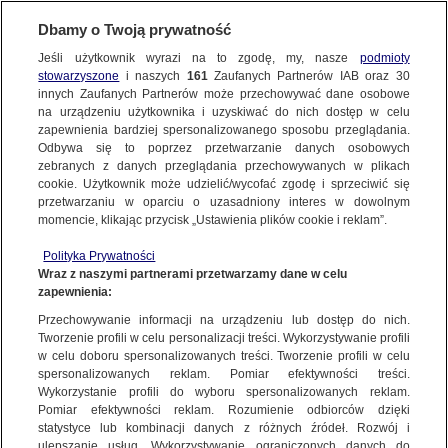
Dbamy o Twoją prywatność
Jeśli użytkownik wyrazi na to zgodę, my, nasze
podmioty
stowarzyszone
i naszych
161
Zaufanych Partnerów IAB oraz
30
NAJNOWSZE
innych Zaufanych Partnerów może przechowywać dane osobowe
na urządzeniu użytkownika i uzyskiwać do nich dostęp w celu
zapewnienia bardziej spersonalizowanego sposobu przeglądania.
Dzień dobry!
ZOBACZ FAKTY
Odbywa się to poprzez przetwarzanie danych osobowych
Jedno konto do wszystkich usług
zebranych z danych przeglądania przechowywanych w plikach
cookie. Użytkownik może udzielić/wycofać zgodę i sprzeciwić się
przetwarzaniu w oparciu o uzasadniony interes w dowolnym
FAKTY PO FAKTACH
momencie, klikając przycisk „Ustawienia plików cookie i reklam”.
ZALOGUJ SIĘ
Polityka Prywatności
FAKTY O ŚWIECIE
Wraz z naszymi partnerami przetwarzamy dane w celu
zapewnienia:
Zarejestruj się
Przechowywanie informacji na urządzeniu lub dostęp do nich.
Posiedzenia Sejmu i Senatu przełożone. Powodem koronawirus
WIĘCEJ
Tworzenie profili w celu personalizacji treści. Wykorzystywanie profili
Ewa Paluszkiewicz | Fakty po południu
w celu doboru spersonalizowanych treści. Tworzenie profili w celu
spersonalizowanych reklam. Pomiar efektywności treści.
Wykorzystanie profili do wyboru spersonalizowanych reklam.
KANAŁY
Pomiar efektywności reklam. Rozumienie odbiorców dzięki
FAKTY
|
FAKTY PO POŁUDNIU
statystyce lub kombinacji danych z różnych źródeł. Rozwój i
ulepszanie usług. Wykorzystywanie ograniczonych danych do