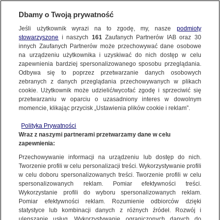
Dbamy o Twoją prywatność
Jeśli użytkownik wyrazi na to zgodę, my, nasze
podmioty
stowarzyszone
i naszych
161
Zaufanych Partnerów IAB oraz
30
NAJNOWSZE
innych Zaufanych Partnerów może przechowywać dane osobowe
na urządzeniu użytkownika i uzyskiwać do nich dostęp w celu
zapewnienia bardziej spersonalizowanego sposobu przeglądania.
Dzień dobry!
ZOBACZ FAKTY
Odbywa się to poprzez przetwarzanie danych osobowych
Jedno konto do wszystkich usług
zebranych z danych przeglądania przechowywanych w plikach
cookie. Użytkownik może udzielić/wycofać zgodę i sprzeciwić się
przetwarzaniu w oparciu o uzasadniony interes w dowolnym
FAKTY PO FAKTACH
momencie, klikając przycisk „Ustawienia plików cookie i reklam”.
ZALOGUJ SIĘ
Polityka Prywatności
FAKTY O ŚWIECIE
Wraz z naszymi partnerami przetwarzamy dane w celu
zapewnienia:
Zarejestruj się
Przechowywanie informacji na urządzeniu lub dostęp do nich.
Poseł PiS apeluje do osób, które ignorują COVID-19: opamiętajcie się
WIĘCEJ
Tworzenie profili w celu personalizacji treści. Wykorzystywanie profili
Małgorzata Marczok | Fakty po południu
w celu doboru spersonalizowanych treści. Tworzenie profili w celu
spersonalizowanych reklam. Pomiar efektywności treści.
Wykorzystanie profili do wyboru spersonalizowanych reklam.
KANAŁY
Pomiar efektywności reklam. Rozumienie odbiorców dzięki
FAKTY
|
FAKTY PO POŁUDNIU
statystyce lub kombinacji danych z różnych źródeł. Rozwój i
ulepszanie usług. Wykorzystywanie ograniczonych danych do