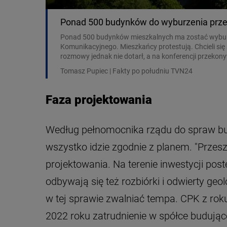
Ponad 500 budynków do wyburzenia przez
Ponad 500 budynków mieszkalnych ma zostać wyburz
Komunikacyjnego. Mieszkańcy protestują. Chcieli si
rozmowy jednak nie dotarł, a na konferencji przekony
Tomasz Pupiec | Fakty po południu TVN24
Faza projektowania
Według pełnomocnika rządu do spraw budo
wszystko idzie zgodnie z planem. "Prze
projektowania. Na terenie inwestycji po
odbywają się też rozbiórki i odwierty geo
w tej sprawie zwalniać tempa. CPK z roku
2022 roku zatrudnienie w spółce budującej