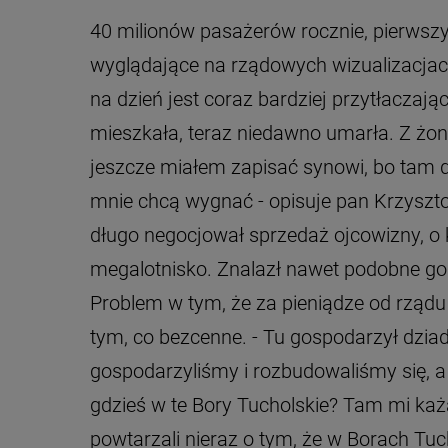
40 milionów pasażerów rocznie, pierwszy 
wyglądające na rządowych wizualizacja
na dzień jest coraz bardziej przytłaczaj
mieszkała, teraz niedawno umarła. Z żoną
jeszcze miałem zapisać synowi, bo tam d
mnie chcą wygnać - opisuje pan Krzyszto
długo negocjował sprzedaż ojcowizny, o k
megalotnisko. Znalazł nawet podobne g
Problem w tym, że za pieniądze od rządu
tym, co bezcenne. - Tu gospodarzył dziadk
gospodarzyliśmy i rozbudowaliśmy się, 
gdzieś w te Bory Tucholskie? Tam mi każą 
powtarzali nieraz o tym, że w Borach Tuch