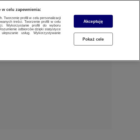
 w celu zapewnienia:
 Tworzenie profili w celu personalizacji
Akceptuję
wanych treści. Tworzenie profili w celu
Dzień dobry!
ci. Wykorzystanie profili do wyboru
Rozumienie odbiorców dzięki statystyce
Jedno konto do wszystkich usług
ulepszanie usług. Wykorzystywanie
Pokaż cele
ZALOGUJ SIĘ
Zarejestruj się