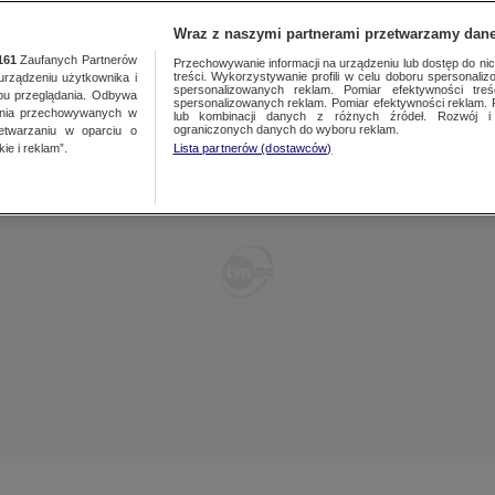
TY
FAKTY PO FAKTACH
FAKTY O ŚWIECIE
Wraz z naszymi partnerami przetwarzamy dane
161
Zaufanych Partnerów
Przechowywanie informacji na urządzeniu lub dostęp do nich.
treści. Wykorzystywanie profili w celu doboru spersonalizo
ządzeniu użytkownika i
spersonalizowanych reklam. Pomiar efektywności treś
bu przeglądania. Odbywa
spersonalizowanych reklam. Pomiar efektywności reklam. 
ania przechowywanych w
lub kombinacji danych z różnych źródeł. Rozwój i 
ograniczonych danych do wyboru reklam.
zetwarzaniu w oparciu o
ie i reklam”.
Lista partnerów (dostawców)