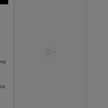
a
nej
rza