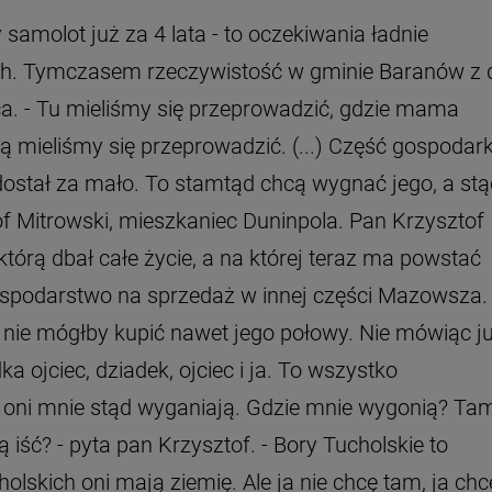
samolot już za 4 lata - to oczekiwania ładnie
ch. Tymczasem rzeczywistość w gminie Baranów z 
ąca. - Tu mieliśmy się przeprowadzić, gdzie mama
 mieliśmy się przeprowadzić. (...) Część gospodark
ostał za mało. To stamtąd chcą wygnać jego, a stą
f Mitrowski, mieszkaniec Duninpola. Pan Krzysztof
tórą dbał całe życie, a na której teraz ma powstać
ospodarstwo na sprzedaż w innej części Mazowsza.
 nie mógłby kupić nawet jego połowy. Nie mówiąc j
a ojciec, dziadek, ojciec i ja. To wszystko
a oni mnie stąd wyganiają. Gdzie mnie wygonią? Ta
iść? - pyta pan Krzysztof. - Bory Tucholskie to
olskich oni mają ziemię. Ale ja nie chcę tam, ja chc