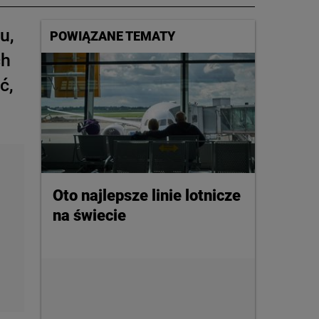
u,
POWIĄZANE TEMATY
ch
ć,
Oto najlepsze linie lotnicze
na świecie