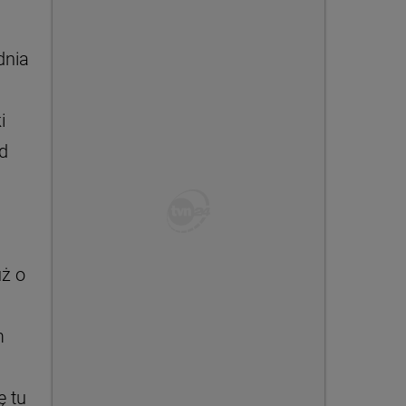
dnia
i
d
uż o
m
ę tu