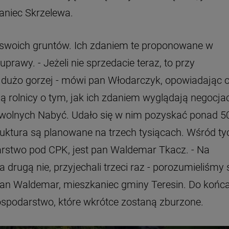
aniec Skrzelewa.
ć swoich gruntów. Ich zdaniem te proponowane w
prawy. - Jeżeli nie sprzedacie teraz, to przy
 dużo gorzej - mówi pan Włodarczyk, opowiadając 
ią rolnicy o tym, jak ich zdaniem wyglądają negocja
olnych Nabyć. Udało się w nim pozyskać ponad 5
struktura są planowane na trzech tysiącach. Wśród ty
arstwo pod CPK, jest pan Waldemar Tkacz. - Na
 drugą nie, przyjechali trzeci raz - porozumieliśmy s
 pan Waldemar, mieszkaniec gminy Teresin. Do końc
spodarstwo, które wkrótce zostaną zburzone.