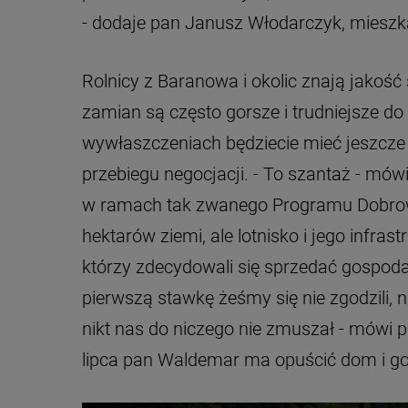
- dodaje pan Janusz Włodarczyk, mieszk
Rolnicy z Baranowa i okolic znają jakoś
zamian są często gorsze i trudniejsze do u
wywłaszczeniach będziecie mieć jeszcze
przebiegu negocjacji. - To szantaż - mów
w ramach tak zwanego Programu Dobrow
hektarów ziemi, ale lotnisko i jego infra
którzy zdecydowali się sprzedać gospod
pierwszą stawkę żeśmy się nie zgodzili, na
nikt nas do niczego nie zmuszał - mówi
lipca pan Waldemar ma opuścić dom i go