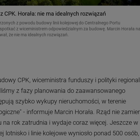
 CPK. Horała: nie ma idealnych rozwiązań
onych z powodu budowy linii kolejowej do Centralnego Portu
ę spotkać z wiceministrem odpowiedzialnym za budowę. Marcin Horała n
wał, że nie ma idealnych rozwiązań.
wy CPK, wiceministra funduszy i polityki regional
szliśmy z fazy planowania do zaawansowanego
stępują szybko wykupy nieruchomości, w terenie
logiczne" - informuje Marcin Horała. Rząd nie zamie
 na rok zatrudnia i wydaje coraz więcej. Jeszcze w
 lotnisko i linie kolejowe wyniosło ponad 500 osób,