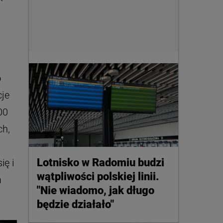
o
cje
00
ch,
Lotnisko w Radomiu budzi
ię i
wątpliwości polskiej linii.
a
"Nie wiadomo, jak długo
będzie działało"