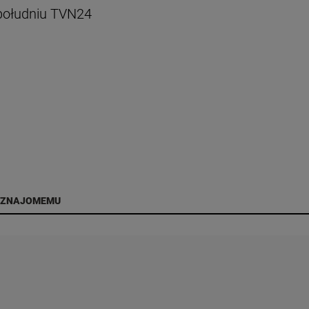
o południu TVN24
 ZNAJOMEMU