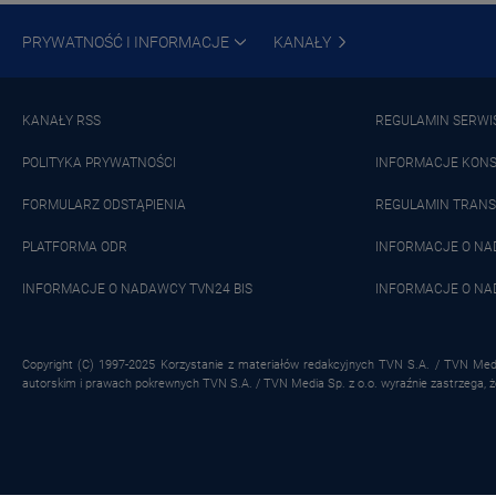
PRYWATNOŚĆ I INFORMACJE
KANAŁY
KANAŁY RSS
REGULAMIN SERWI
POLITYKA PRYWATNOŚCI
INFORMACJE KON
FORMULARZ ODSTĄPIENIA
REGULAMIN TRANS
PLATFORMA ODR
INFORMACJE O N
INFORMACJE O NADAWCY TVN24 BIS
INFORMACJE O NA
Copyright (C) 1997-2025 Korzystanie z materiałów redakcyjnych TVN S.A. / TVN Medi
autorskim i prawach pokrewnych TVN S.A. / TVN Media Sp. z o.o. wyraźnie zastrzega, 