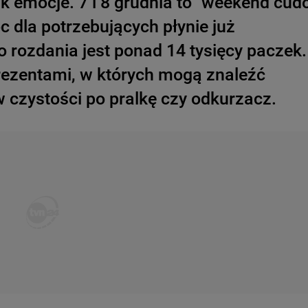
k emocje. 7 i 8 grudnia to "weekend cud
c dla potrzebujących płynie już
o rozdania jest ponad 14 tysięcy paczek.
ezentami, w których mogą znaleźć
w czystości po pralkę czy odkurzacz.