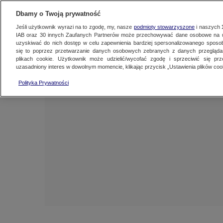
NAJNOWSZE
ZOBACZ FAK
Dbamy o Twoją prywatność
Jeśli użytkownik wyrazi na to zgodę, my, nasze
podmioty stowarzyszone
i naszych
IAB oraz
30
innych Zaufanych Partnerów może przechowywać dane osobowe na ur
uzyskiwać do nich dostęp w celu zapewnienia bardziej spersonalizowanego sposo
się to poprzez przetwarzanie danych osobowych zebranych z danych przegląd
plikach cookie. Użytkownik może udzielić/wycofać zgodę i sprzeciwić się pr
uzasadniony interes w dowolnym momencie, klikając przycisk „Ustawienia plików cook
Polityka Prywatności