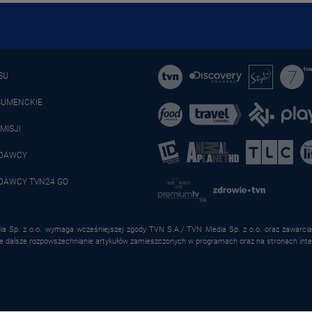
SU
SUMENCKIE
MISJI
ADAWCY
DAWCY TVN24 GO
a Sp. z o.o. wymaga wcześniejszej zgody TVN S.A./ TVN Media Sp. z o.o. oraz zawarcia 
że dalsze rozpowszechnianie artykułów zamieszczonych w programach oraz na stronach inte