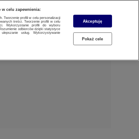
 w celu zapewnienia:
 Tworzenie profili w celu personalizacji
Akceptuję
wanych treści. Tworzenie profili w celu
Dzień dobry!
ci. Wykorzystanie profili do wyboru
Rozumienie odbiorców dzięki statystyce
Jedno konto do wszystkich usług
ulepszanie usług. Wykorzystywanie
Pokaż cele
ZALOGUJ SIĘ
Zarejestruj się