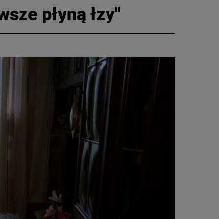
wsze płyną łzy"