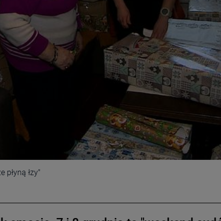
e płyną łzy"