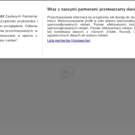
TY
FAKTY PO FAKTACH
FAKTY O ŚWIECIE
Wraz z naszymi partnerami przetwarzamy dane
161
Zaufanych Partnerów
Przechowywanie informacji na urządzeniu lub dostęp do nich.
treści. Wykorzystywanie profili w celu doboru spersonalizo
ządzeniu użytkownika i
spersonalizowanych reklam. Pomiar efektywności treś
bu przeglądania. Odbywa
spersonalizowanych reklam. Pomiar efektywności reklam. 
ania przechowywanych w
lub kombinacji danych z różnych źródeł. Rozwój i 
ograniczonych danych do wyboru reklam.
zetwarzaniu w oparciu o
ie i reklam”.
Lista partnerów (dostawców)