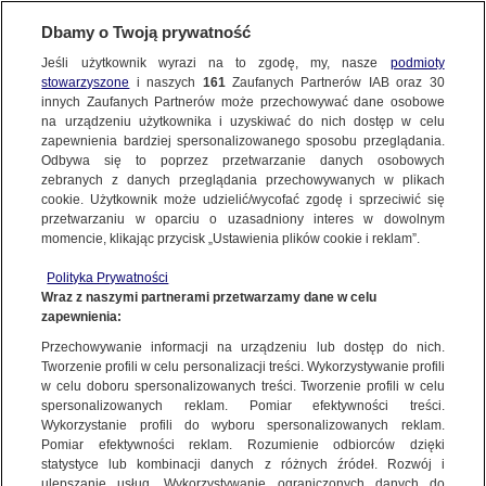
Dbamy o Twoją prywatność
Jeśli użytkownik wyrazi na to zgodę, my, nasze
podmioty
stowarzyszone
i naszych
161
Zaufanych Partnerów IAB oraz
30
NAJNOWSZE
innych Zaufanych Partnerów może przechowywać dane osobowe
na urządzeniu użytkownika i uzyskiwać do nich dostęp w celu
zapewnienia bardziej spersonalizowanego sposobu przeglądania.
Dzień dobry!
ZOBACZ FAKTY
Odbywa się to poprzez przetwarzanie danych osobowych
Jedno konto do wszystkich usług
zebranych z danych przeglądania przechowywanych w plikach
cookie. Użytkownik może udzielić/wycofać zgodę i sprzeciwić się
przetwarzaniu w oparciu o uzasadniony interes w dowolnym
FAKTY PO FAKTACH
momencie, klikając przycisk „Ustawienia plików cookie i reklam”.
ZALOGUJ SIĘ
Polityka Prywatności
FAKTY O ŚWIECIE
Wraz z naszymi partnerami przetwarzamy dane w celu
zapewnienia:
Zarejestruj się
Przechowywanie informacji na urządzeniu lub dostęp do nich.
Wiceszefowa KE o ustawie anty-TVN: niepokojący sygnał dla wolności i
pluralizmu mediów
WIĘCEJ
Tworzenie profili w celu personalizacji treści. Wykorzystywanie profili
Maciej Sokołowski | Fakty o Świecie TVN24 BiS
w celu doboru spersonalizowanych treści. Tworzenie profili w celu
spersonalizowanych reklam. Pomiar efektywności treści.
Wykorzystanie profili do wyboru spersonalizowanych reklam.
KANAŁY
Pomiar efektywności reklam. Rozumienie odbiorców dzięki
FAKTY
|
FAKTY O ŚWIECIE
statystyce lub kombinacji danych z różnych źródeł. Rozwój i
ulepszanie usług. Wykorzystywanie ograniczonych danych do