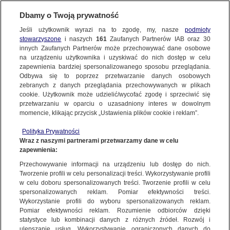
Dbamy o Twoją prywatność
FAKTY
|
FAKTY O ŚWIECIE
Jeśli użytkownik wyrazi na to zgodę, my, nasze
podmioty
stowarzyszone
i naszych
161
Zaufanych Partnerów IAB oraz
30
NAJNOWSZE
USA posiadają technologię o pochodzeniu
innych Zaufanych Partnerów może przechowywać dane osobowe
pozaziemskim? Tak twierdzą byli
na urządzeniu użytkownika i uzyskiwać do nich dostęp w celu
zapewnienia bardziej spersonalizowanego sposobu przeglądania.
amerykańscy wojskowi
Dzień dobry!
ZOBACZ FAKTY
Odbywa się to poprzez przetwarzanie danych osobowych
Jedno konto do wszystkich usług
zebranych z danych przeglądania przechowywanych w plikach
27 LIPCA
 2023
 22:04
cookie. Użytkownik może udzielić/wycofać zgodę i sprzeciwić się
przetwarzaniu w oparciu o uzasadniony interes w dowolnym
FAKTY PO FAKTACH
momencie, klikając przycisk „Ustawienia plików cookie i reklam”.
ZALOGUJ SIĘ
Polityka Prywatności
FAKTY O ŚWIECIE
Wraz z naszymi partnerami przetwarzamy dane w celu
Komisja Nadzoru i Odpowiedzialności Izby
zapewnienia:
Zarejestruj się
Reprezentantów przesłuchała trzech wojskowych
Przechowywanie informacji na urządzeniu lub dostęp do nich.
w sprawie UFO. Kongresmani pytali o to, czy
WIĘCEJ
Tworzenie profili w celu personalizacji treści. Wykorzystywanie profili
osobiście widzieli pojazdy obcego pochodzenia
w celu doboru spersonalizowanych treści. Tworzenie profili w celu
spersonalizowanych reklam. Pomiar efektywności treści.
lub ciała obcych i czy te pojazdy mogą być
Wykorzystanie profili do wyboru spersonalizowanych reklam.
zwalczane przez broń posiadaną przez USA.
KANAŁY
Pomiar efektywności reklam. Rozumienie odbiorców dzięki
Najdalej w swoich zeznaniach poszedł David
statystyce lub kombinacji danych z różnych źródeł. Rozwój i
ulepszanie usług. Wykorzystywanie ograniczonych danych do