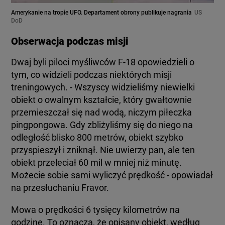
Amerykanie na tropie UFO. Departament obrony publikuje nagrania
US
DoD
Obserwacja podczas misji
Dwaj byli piloci myśliwców F-18 opowiedzieli o
tym, co widzieli podczas niektórych misji
treningowych. - Wszyscy widzieliśmy niewielki
obiekt o owalnym kształcie, który gwałtownie
przemieszczał się nad wodą, niczym piłeczka
pingpongowa. Gdy zbliżyliśmy się do niego na
odległość blisko 800 metrów, obiekt szybko
przyspieszył i zniknął. Nie uwierzy pan, ale ten
obiekt przeleciał 60 mil w mniej niż minutę.
Możecie sobie sami wyliczyć prędkość - opowiadał
na przesłuchaniu Fravor.
Mowa o prędkości 6 tysięcy kilometrów na
godzinę. To oznacza, że opisany obiekt, według