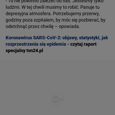
- To nie powinno zależeć od nas. Jesteśmy tylko
ludźmi. W tej chwili musimy to robić. Panuje tu
depresyjna atmosfera. Potrzebujemy przerwy,
godziny poza szpitalem, by móc się pozbierać, by
odetchnąć przez chwilę – opowiada.
Koronawirus SARS-CoV-2: objawy, statystyki, jak
rozprzestrzenia się epidemia
- czytaj raport
specjalny tvn24.pl