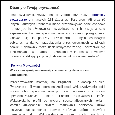
Dbamy o Twoją prywatność
FAKTY
|
FAKTY O ŚWIECIE
Jeśli użytkownik wyrazi na to zgodę, my, nasze
podmioty
stowarzyszone
i naszych
161
Zaufanych Partnerów IAB oraz
30
NAJNOWSZE
Każdego dnia muszą decydować,
innych Zaufanych Partnerów może przechowywać dane osobowe
komu uratują życie. "To nie powinno
na urządzeniu użytkownika i uzyskiwać do nich dostęp w celu
zapewnienia bardziej spersonalizowanego sposobu przeglądania.
zależeć od nas. Jesteśmy tylko ludźmi"
Dzień dobry!
ZOBACZ FAKTY
Odbywa się to poprzez przetwarzanie danych osobowych
Jedno konto do wszystkich usług
zebranych z danych przeglądania przechowywanych w plikach
6 MAJA
 2021
 20:14
cookie. Użytkownik może udzielić/wycofać zgodę i sprzeciwić się
przetwarzaniu w oparciu o uzasadniony interes w dowolnym
FAKTY PO FAKTACH
momencie, klikając przycisk „Ustawienia plików cookie i reklam”.
ZALOGUJ SIĘ
Polityka Prywatności
FAKTY O ŚWIECIE
Wraz z naszymi partnerami przetwarzamy dane w celu
W ciągu jednej doby w Indiach potwierdzono
zapewnienia:
Zarejestruj się
ponad 412 tysięcy nowych zakażeń
Przechowywanie informacji na urządzeniu lub dostęp do nich.
koronawirusem. Każdego dnia lekarze muszą
WIĘCEJ
Tworzenie profili w celu personalizacji treści. Wykorzystywanie profili
decydować o tym, komu uratują życie, bo łóżek,
w celu doboru spersonalizowanych treści. Tworzenie profili w celu
spersonalizowanych reklam. Pomiar efektywności treści.
tlenu i respiratorów na pewno nie wystarczy dla
Wykorzystanie profili do wyboru spersonalizowanych reklam.
wszystkich chorych. Jednym z takich lekarzy jest
KANAŁY
Pomiar efektywności reklam. Rozumienie odbiorców dzięki
Rohan Aggarwl, zaledwie 26-latek z Delhi.
statystyce lub kombinacji danych z różnych źródeł. Rozwój i
ulepszanie usług. Wykorzystywanie ograniczonych danych do