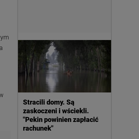
dnym
a
 w
Stracili domy. Są
zaskoczeni i wściekli.
"Pekin powinien zapłacić
rachunek"