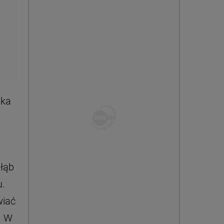
ska
głąb
u.
wiać
. W