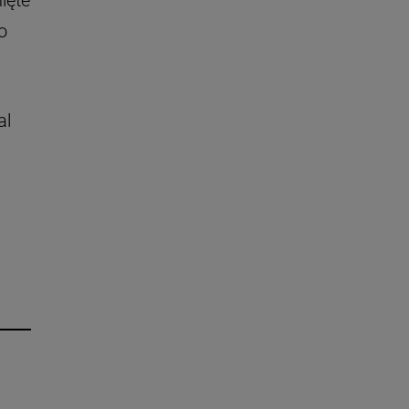
ięte
o
al