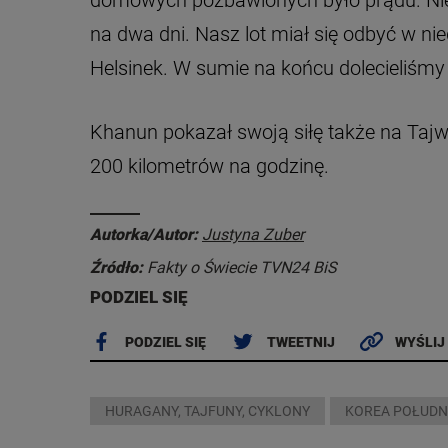
domowych pozbawionych było prądu. Nie d
na dwa dni. Nasz lot miał się odbyć w nie
Helsinek. W sumie na końcu dolecieliśmy
Khanun pokazał swoją siłę także na Taj
200 kilometrów na godzinę.
Autorka/Autor:
Justyna Zuber
Źródło:
Fakty o Świecie TVN24 BiS
PODZIEL SIĘ
PODZIEL SIĘ
TWEETNIJ
WYŚLIJ
HURAGANY, TAJFUNY, CYKLONY
KOREA POŁUD