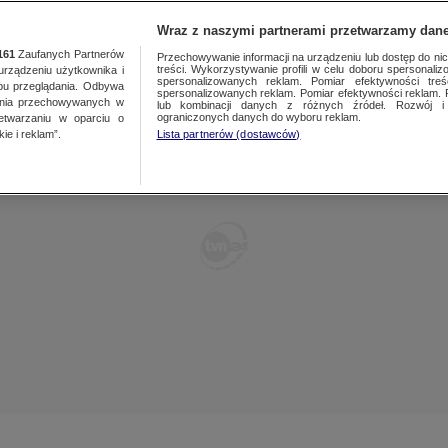
TY
FAKTY PO FAKTACH
FAKTY O ŚWIECIE
Wraz z naszymi partnerami przetwarzamy dane
161
Zaufanych Partnerów
Przechowywanie informacji na urządzeniu lub dostęp do nich.
treści. Wykorzystywanie profili w celu doboru spersonalizo
ządzeniu użytkownika i
spersonalizowanych reklam. Pomiar efektywności treś
bu przeglądania. Odbywa
spersonalizowanych reklam. Pomiar efektywności reklam. 
ania przechowywanych w
lub kombinacji danych z różnych źródeł. Rozwój i 
ograniczonych danych do wyboru reklam.
zetwarzaniu w oparciu o
ie i reklam”.
Lista partnerów (dostawców)