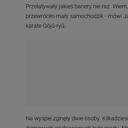
Przelatywały jakieś banery nie raz. Wiem,
przewróciło mały samochodzik - mówi Ja
karate Gōjū-ryū.
Na wyspie zginęły dwie osoby. Kilkadzies