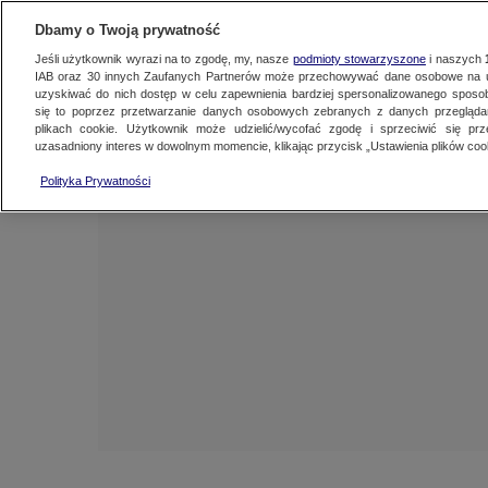
NAJNOWSZE
ZOBACZ FAK
Dbamy o Twoją prywatność
Jeśli użytkownik wyrazi na to zgodę, my, nasze
podmioty stowarzyszone
i naszych
IAB oraz
30
innych Zaufanych Partnerów może przechowywać dane osobowe na ur
uzyskiwać do nich dostęp w celu zapewnienia bardziej spersonalizowanego sposo
się to poprzez przetwarzanie danych osobowych zebranych z danych przegląd
plikach cookie. Użytkownik może udzielić/wycofać zgodę i sprzeciwić się pr
uzasadniony interes w dowolnym momencie, klikając przycisk „Ustawienia plików cook
Polityka Prywatności