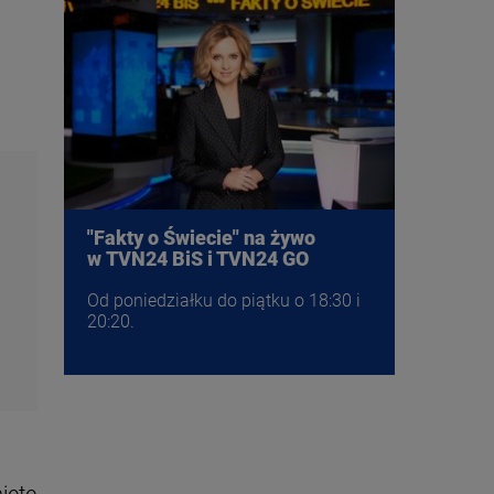
"Fakty o Świecie" na żywo
w TVN24 BiS i TVN24 GO
Od poniedziałku do piątku o 18:30 i
20:20.