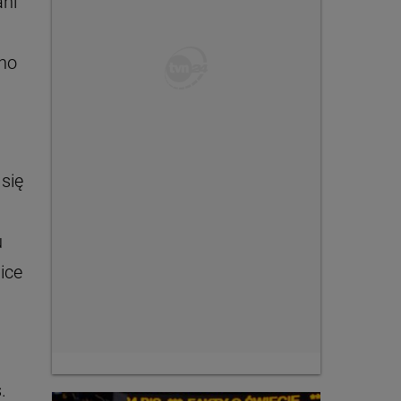
ani
ano
się
u
ice
.