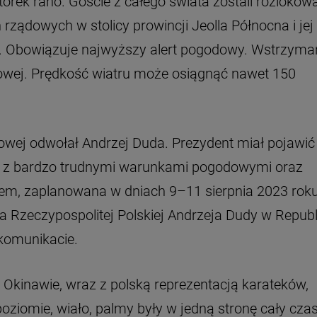
orek rano. Goście z całego świata zostali rozlokow
rządowych w stolicy prowincji Jeolla Północna i jej
k. Obowiązuje najwyższy alert pogodowy. Wstrzym
niowej. Prędkość wiatru może osiągnąć nawet 150
owej odwołał Andrzej Duda. Prezydent miał pojawić 
u z bardzo trudnymi warunkami pogodowymi oraz
unem, zaplanowana w dniach 9–11 sierpnia 2023 rok
a Rzeczypospolitej Polskiej Andrzeja Dudy w Republ
komunikacie.
 Okinawie, wraz z polską reprezentacją karateków,
ziomie, wiało, palmy były w jedną stronę cały czas