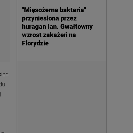
"Mięsożerna bakteria"
przyniesiona przez
huragan Ian. Gwałtowny
wzrost zakażeń na
Florydzie
oich
ędu
i