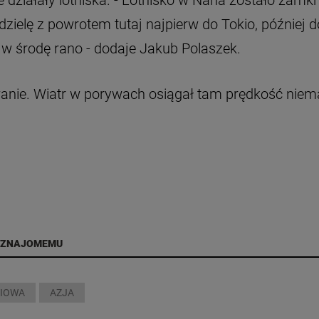
ziałały lotniska. - Lotnisko w Naha zostało zamkn
dzielę z powrotem tutaj najpierw do Tokio, później d
 w środę rano - dodaje Jakub Polaszek.
wanie. Wiatr w porywach osiągał tam prędkość niem
 ZNAJOMEMU
NIOWA
AZJA