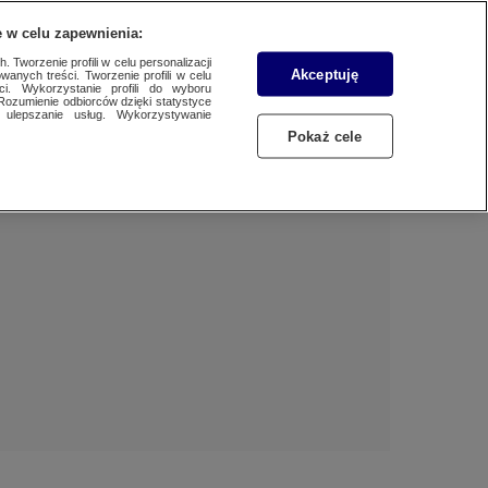
 w celu zapewnienia:
 Tworzenie profili w celu personalizacji
Akceptuję
wanych treści. Tworzenie profili w celu
Dzień dobry!
ci. Wykorzystanie profili do wyboru
Rozumienie odbiorców dzięki statystyce
Jedno konto do wszystkich usług
ulepszanie usług. Wykorzystywanie
Pokaż cele
ZALOGUJ SIĘ
Zarejestruj się