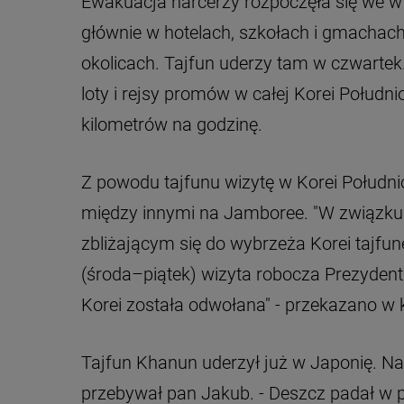
Ewakuacja harcerzy rozpoczęła się we wt
głównie w hotelach, szkołach i gmachach 
okolicach. Tajfun uderzy tam w czwarte
loty i rejsy promów w całej Korei Połud
kilometrów na godzinę.
Z powodu tajfunu wizytę w Korei Południ
między innymi na Jamboree. "W związk
zbliżającym się do wybrzeża Korei tajf
(środa–piątek) wizyta robocza Prezydent
Korei została odwołana" - przekazano w 
Tajfun Khanun uderzył już w Japonię. Na
przebywał pan Jakub. - Deszcz padał w po